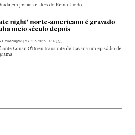
citada em jornais e sites do Reino Unido
ate night’ norte-americano é gravado
ba meio século depois
SO
|
Washington
|
MAR 05, 2015 - 17:17
EST
iante Conan O'Brien transmite de Havana um episódio de
ograma