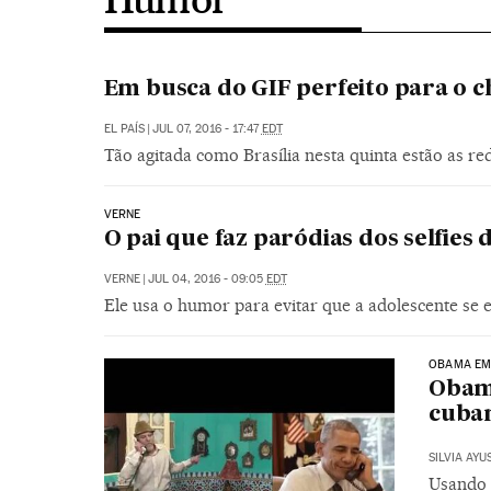
Em busca do GIF perfeito para o 
EL PAÍS
|
JUL 07, 2016 - 17:47
EDT
Tão agitada como Brasília nesta quinta estão as r
VERNE
O pai que faz paródias dos selfies 
VERNE
|
JUL 04, 2016 - 09:05
EDT
Ele usa o humor para evitar que a adolescente se 
OBAMA EM
Obam
cuba
SILVIA AYU
Usando 