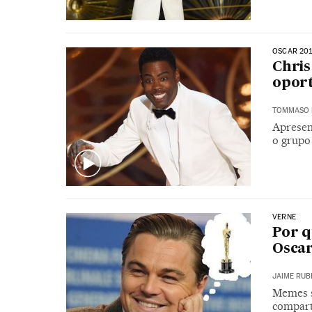
OSCAR 20
Chris
oport
TOMMASO 
Apresen
o grupo
VERNE
Por q
Oscar
JAIME RUB
Memes s
compart