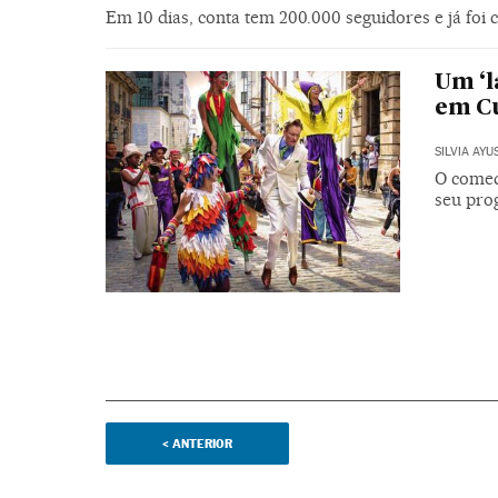
Em 10 dias, conta tem 200.000 seguidores e já foi 
Um ‘l
em Cu
SILVIA AYU
O comed
seu pr
<
ANTERIOR