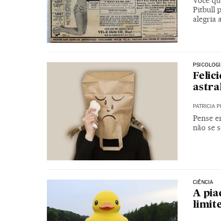
Você qu
Pitbull
alegria 
PSICOLOG
Felic
astra
PATRICIA 
Pense e
não se s
CIÊNCIA
A pia
limit