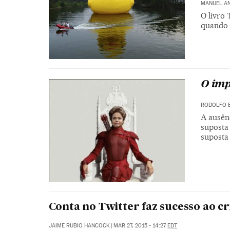
MANUEL A
O livro 
quando 
O imp
RODOLFO 
A ausênc
suposta 
suposta 
Conta no Twitter faz sucesso ao c
JAIME RUBIO HANCOCK
|
MAR 27, 2015 - 14:27
EDT