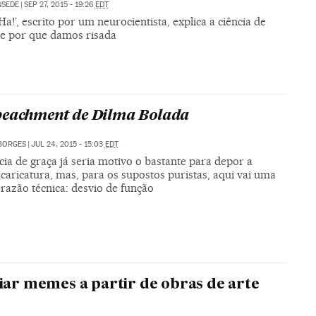
NSEDE
|
SEP 27, 2015 - 19:26
EDT
‘Ha!’, escrito por um neurocientista, explica a ciência de
e por que damos risada
eachment de Dilma Bolada
BORGES
|
JUL 24, 2015 - 15:03
EDT
ia de graça já seria motivo o bastante para depor a
caricatura, mas, para os supostos puristas, aqui vai uma
razão técnica: desvio de função
riar memes a partir de obras de arte