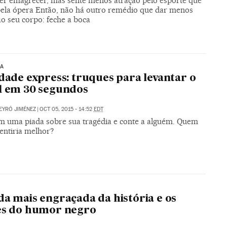
er emagrecer, mas sente menos atração pelo esporte que
 pela ópera Então, não há outro remédio que dar menos
ao seu corpo: feche a boca
IA
idade express: truques para levantar o
l em 30 segundos
PEYRÓ JIMÉNEZ
|
OCT 05, 2015 - 14:52
EDT
m uma piada sobre sua tragédia e conte a alguém. Quem
entiria melhor?
da mais engraçada da história e os
es do humor negro