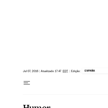
Pular para o conteúdo
ESPAÑA
Jul 07, 2016
|
Atualizado 17:47
EDT
|
Edição:
Humor