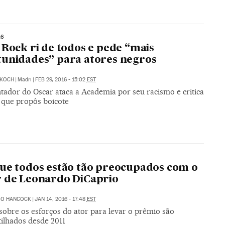
16
 Rock ri de todos e pede “mais
unidades” para atores negros
KOCH
|
Madri
|
FEB 29, 2016 - 15:02
EST
tador do Oscar ataca a Academia por seu racismo e critica
 que propôs boicote
ue todos estão tão preocupados com o
 de Leonardo DiCaprio
IO HANCOCK
|
JAN 14, 2016 - 17:48
EST
obre os esforços do ator para levar o prêmio são
ilhados desde 2011