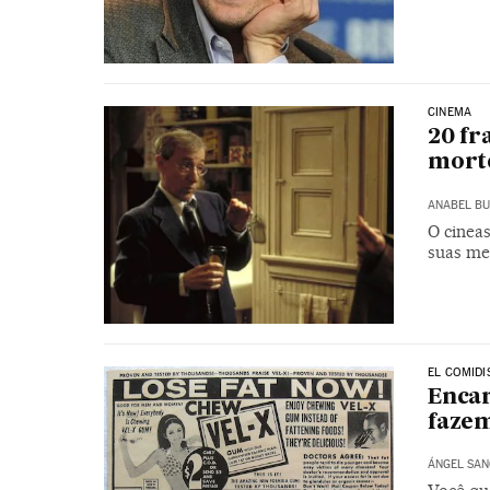
CINEMA
20 fr
morte
ANABEL BU
O cinea
suas me
EL COMIDI
Enca
fazem
ÁNGEL SAN