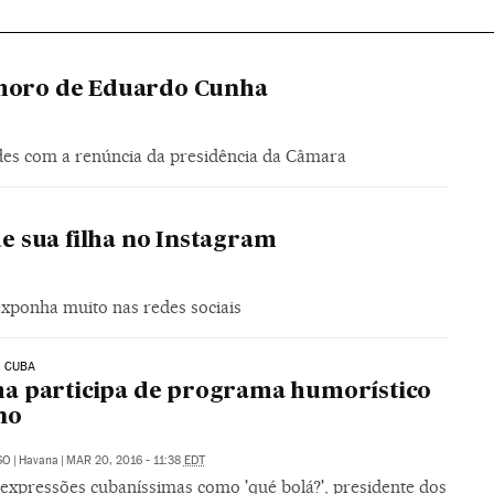
choro de Eduardo Cunha
edes com a renúncia da presidência da Câmara
de sua filha no Instagram
exponha muito nas redes sociais
 CUBA
a participa de programa humorístico
no
SO
|
Havana
|
MAR 20, 2016 - 11:38
EDT
expressões cubaníssimas como 'qué bolá?', presidente dos