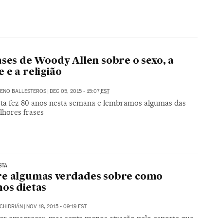
ases de Woody Allen sobre o sexo, a
 e a religião
ENO BALLESTEROS
|
DEC 05, 2015 - 15:07
EST
sta fez 80 anos nesta semana e lembramos algumas das
lhores frases
STA
re algumas verdades sobre como
os dietas
CHIDRIÁN
|
NOV 18, 2015 - 09:19
EST