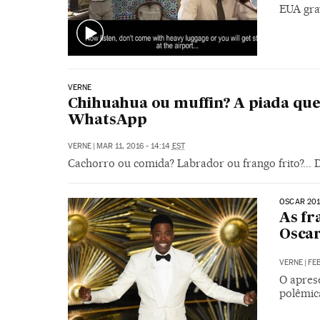
EUA gra
VERNE
Chihuahua ou muffin? A piada que
WhatsApp
VERNE
|
MAR 11, 2016 - 14:14
EST
Cachorro ou comida? Labrador ou frango frito?...
OSCAR 20
As fr
Oscar
VERNE
|
FEB
O aprese
polêmic