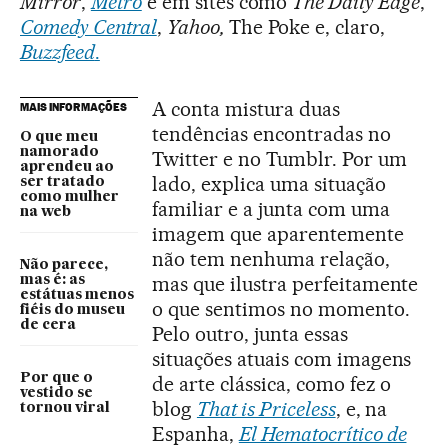
Mirror
,
Metro
e em sites como
The Daily Edge
,
Comedy Central
,
Yahoo,
The Poke e, claro,
Buzzfeed
.
A conta mistura duas
MAIS INFORMAÇÕES
tendências encontradas no
O que meu
namorado
Twitter e no Tumblr. Por um
aprendeu ao
lado, explica uma situação
ser tratado
como mulher
familiar e a junta com uma
na web
imagem que aparentemente
não tem nenhuma relação,
Não parece,
mas que ilustra perfeitamente
mas é: as
estátuas menos
o que sentimos no momento.
fiéis do museu
de cera
Pelo outro, junta essas
situações atuais com imagens
Por que o
de arte clássica, como fez o
vestido se
blog
That is Priceless
, e, na
tornou viral
Espanha,
El Hematocrítico de