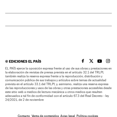
©
EDICIONES EL PAÍS
EL PAÍS BRASIL EN
EL PAÍS BRASI
EL PAÍS B
EL PA
EL PAÍS ejerce la oposición expresa frente al uso de sus obras y prestaciones en
la elaboración de revistas de prensa prevista en el artículo 32.1 del TRLPI;
también realiza la reserva expresa frente a la reproducción, distribución y
comunicación pública de sus trabajos y artículos sobre temas de actualidad
prevista en el artículo 33.1 del TRLPI; y, asimismo, realiza una reserva expresa
de las reproducciones y usos de las obras y otras prestaciones accesibles desde
este sitio web a medios de lectura mecánica u otros medios que resulten
adecuados a tal fin de conformidad con el artículo 67.3 del Real Decreto - ley
24/2021, de 2 de noviembre
Contacto
Venta de contenidos
Aviso legal
Política cookies