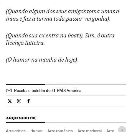
(Quando algum dos seus amigos toma umas a
mais e faz a turma toda passar vergonha).
(Quando sua ex entra na boate). Sim, é outra
licença tuiteira.
(O humor na manhã de hoje).
Receba o boletim do EL PAÍS América
Cultura El País Brasil en Twitter
Cultura El País Brasil en Instagram
Cultura El País Brasil en Facebook
ARQUIVADO EM
Arte gótica
Humor
Arte românica
Arte medieval
Arte