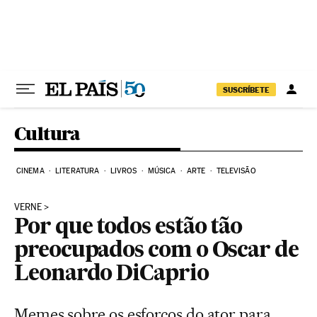
Pular para o conteúdo
SUSCRÍBETE
Cultura
CINEMA
LITERATURA
LIVROS
MÚSICA
ARTE
TELEVISÃO
VERNE
Por que todos estão tão
preocupados com o Oscar de
Leonardo DiCaprio
Memes sobre os esforços do ator para