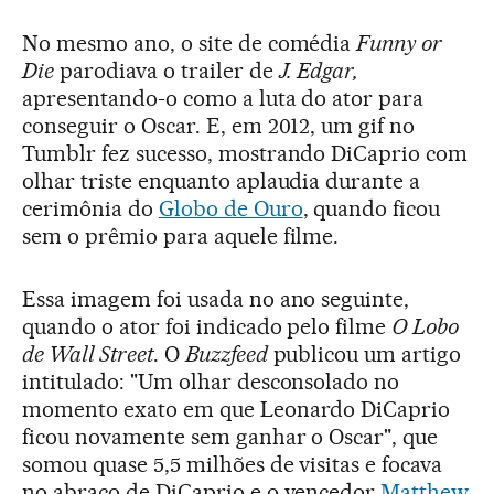
No mesmo ano, o site de comédia
Funny or
Die
parodiava o trailer de
J. Edgar,
apresentando-o como a luta do ator para
conseguir o Oscar. E, em 2012, um gif no
Tumblr fez sucesso, mostrando DiCaprio com
olhar triste enquanto aplaudia durante a
cerimônia do
Globo de Ouro
, quando ficou
sem o prêmio para aquele filme.
Essa imagem foi usada no ano seguinte,
quando o ator foi indicado pelo filme
O Lobo
de Wall Street
. O
Buzzfeed
publicou um artigo
intitulado: "Um olhar desconsolado no
momento exato em que Leonardo DiCaprio
ficou novamente sem ganhar o Oscar", que
somou quase 5,5 milhões de visitas e focava
no abraço de DiCaprio e o vencedor
Matthew