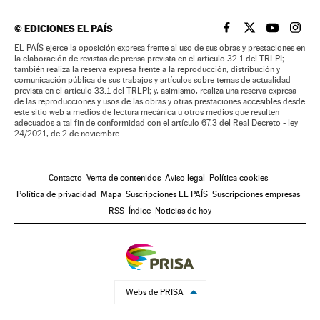
©
EDICIONES EL PAÍS
EL PAÍS BRASIL EN
EL PAÍS BRASI
EL PAÍS B
EL PA
EL PAÍS ejerce la oposición expresa frente al uso de sus obras y prestaciones en
la elaboración de revistas de prensa prevista en el artículo 32.1 del TRLPI;
también realiza la reserva expresa frente a la reproducción, distribución y
comunicación pública de sus trabajos y artículos sobre temas de actualidad
prevista en el artículo 33.1 del TRLPI; y, asimismo, realiza una reserva expresa
de las reproducciones y usos de las obras y otras prestaciones accesibles desde
este sitio web a medios de lectura mecánica u otros medios que resulten
adecuados a tal fin de conformidad con el artículo 67.3 del Real Decreto - ley
24/2021, de 2 de noviembre
Contacto
Venta de contenidos
Aviso legal
Política cookies
Política de privacidad
Mapa
Suscripciones EL PAÍS
Suscripciones empresas
RSS
Índice
Noticias de hoy
Webs de PRISA