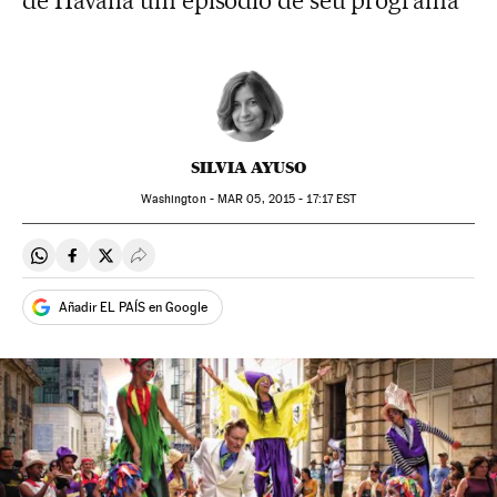
de Havana um episódio de seu programa
SILVIA AYUSO
Washington -
MAR
05, 2015 - 17:17
EST
Compartir en Whatsapp
Compartir en Facebook
Compartir en Twitter
Desplegar Redes Sociales
Añadir EL PAÍS en Google