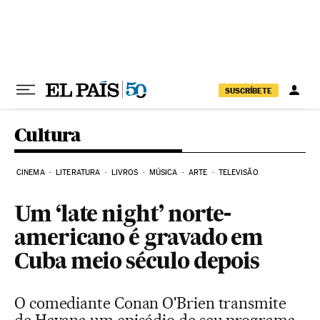
Pular para o conteúdo
SUSCRÍBETE
Cultura
CINEMA
LITERATURA
LIVROS
MÚSICA
ARTE
TELEVISÃO
Um ‘late night’ norte-
americano é gravado em
Cuba meio século depois
O comediante Conan O'Brien transmite