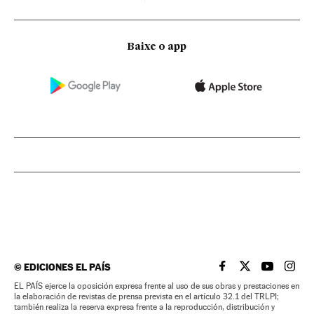
Baixe o app
©
EDICIONES EL PAÍS
EL PAÍS BRASIL EN
EL PAÍS BRASI
EL PAÍS B
EL PA
EL PAÍS ejerce la oposición expresa frente al uso de sus obras y prestaciones en
la elaboración de revistas de prensa prevista en el artículo 32.1 del TRLPI;
también realiza la reserva expresa frente a la reproducción, distribución y