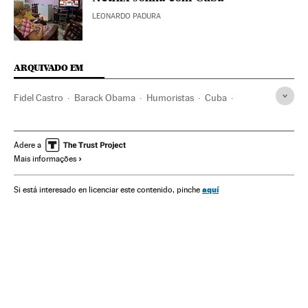
LEONARDO PADURA
ARQUIVADO EM
Fidel Castro
Barack Obama
Humoristas
Cuba
Humor
Caribe
Estados Unidos
Relações internacionais
América do Norte
Adere a
Mais informações
América Latina
Gente
América
Relações exteriores
Sociedade
Late night
Programa tv
Televisão
aquí
Si está interesado en licenciar este contenido, pinche
Programação
Meios comunicação
Comunicação