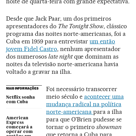
noite de quarta-feira com grande expectativa.
Desde que Jack Paar, um dos primeiros
apresentadores do
The Tonight Show
, clássico
programa das noites norte-americanas, foi a
Cuba em 1959 para entrevistar
um então
jovem Fidel Castro
, nenhum apresentador
dos numerosos
late night
que dominam as
noites da televisão norte-americana havia
voltado a gravar na ilha.
Foi necessário transcorrer
MAIS INFORMAÇÕES
meio século e
acontecer uma
Netflix sonha
com Cuba
mudança radical na política
norte-americana
para a ilha
para que O'Brien pudesse se
American
Express
tornar o primeiro
showman
começará a
operar com
que retorna a Cuba para