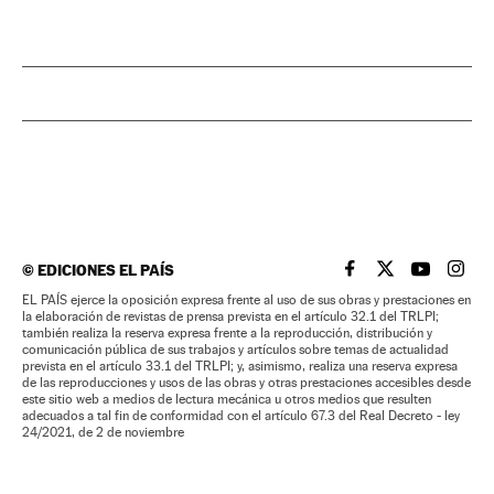
©
EDICIONES EL PAÍS
EL PAÍS BRASIL EN
EL PAÍS BRASI
EL PAÍS B
EL PA
EL PAÍS ejerce la oposición expresa frente al uso de sus obras y prestaciones en
la elaboración de revistas de prensa prevista en el artículo 32.1 del TRLPI;
también realiza la reserva expresa frente a la reproducción, distribución y
comunicación pública de sus trabajos y artículos sobre temas de actualidad
prevista en el artículo 33.1 del TRLPI; y, asimismo, realiza una reserva expresa
de las reproducciones y usos de las obras y otras prestaciones accesibles desde
este sitio web a medios de lectura mecánica u otros medios que resulten
adecuados a tal fin de conformidad con el artículo 67.3 del Real Decreto - ley
24/2021, de 2 de noviembre