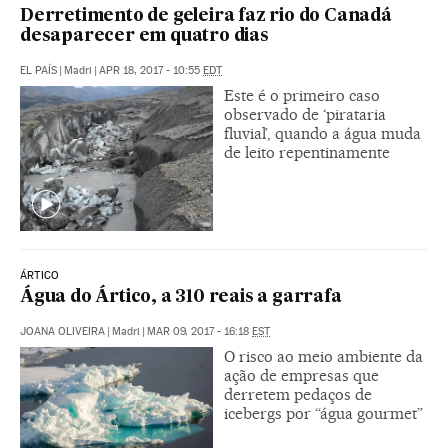
Derretimento de geleira faz rio do Canadá
desaparecer em quatro dias
EL PAÍS
|
Madri
|
APR 18, 2017 - 10:55
EDT
Este é o primeiro caso
observado de ‘pirataria
fluvial’, quando a água muda
de leito repentinamente
ÁRTICO
Água do Ártico, a 310 reais a garrafa
JOANA OLIVEIRA
|
Madri
|
MAR 09, 2017 - 16:18
EST
O risco ao meio ambiente da
ação de empresas que
derretem pedaços de
icebergs por “água gourmet”