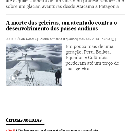
até esquiar a ladeira de um vulcão ou praticar senderismo
sobre um glaciar, aventuras desde Atacama a Patagonia
A morte das geleiras, um atentado contra o
desenvolvimento dos países andinos
JULIO CÉSAR CASMA
|
Geleira Antisana (Equador)
|
MAR 06, 2014 - 14:23
EST
Em pouco mais de uma
geração, Peru, Bolívia,
Equador e Colômbia
perderam até um terço de
suas geleiras
ÚLTIMAS NOTICIAS
Bolsonaro, a destruição como estratégia