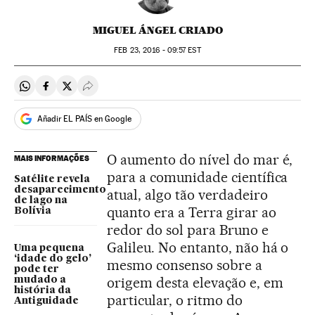
MIGUEL ÁNGEL CRIADO
FEB
23, 2016 - 09:57
EST
Compartir en Whatsapp
Compartir en Facebook
Compartir en Twitter
Desplegar Redes Sociales
Añadir EL PAÍS en Google
O aumento do nível do mar é,
MAIS INFORMAÇÕES
para a comunidade científica
Satélite revela
desaparecimento
atual, algo tão verdadeiro
de lago na
quanto era a Terra girar ao
Bolívia
redor do sol para Bruno e
Galileu. No entanto, não há o
Uma pequena
‘idade do gelo’
mesmo consenso sobre a
pode ter
origem desta elevação e, em
mudado a
história da
particular, o ritmo do
Antiguidade