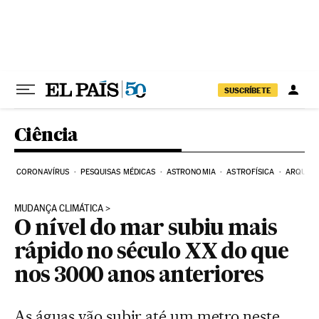
Pular para o conteúdo
SUSCRÍBETE
Ciência
CORONAVÍRUS
PESQUISAS MÉDICAS
ASTRONOMIA
ASTROFÍSICA
ARQUEO
MUDANÇA CLIMÁTICA
O nível do mar subiu mais
rápido no século XX do que
nos 3000 anos anteriores
As águas vão subir até um metro neste