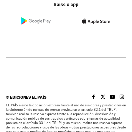
Baixe o app
©
EDICIONES EL PAÍS
EL PAÍS BRASIL EN
EL PAÍS BRASI
EL PAÍS B
EL PA
EL PAÍS ejerce la oposición expresa frente al uso de sus obras y prestaciones en
la elaboración de revistas de prensa prevista en el artículo 32.1 del TRLPI;
también realiza la reserva expresa frente a la reproducción, distribución y
comunicación pública de sus trabajos y artículos sobre temas de actualidad
prevista en el artículo 33.1 del TRLPI; y, asimismo, realiza una reserva expresa
de las reproducciones y usos de las obras y otras prestaciones accesibles desde
este sitio web a medios de lectura mecánica u otros medios que resulten