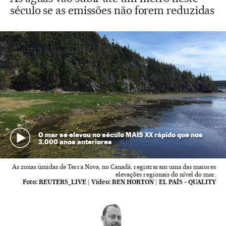
século se as emissões não forem reduzidas
O mar se elevou no século MAIS XX rápido que nos
3.000 anos anteriores
As zonas úmidas de Terra Nova, no Canadá, registraram uma das maiores
elevações regionais do nível do mar.
Foto:
REUTERS_LIVE
|
Vídeo:
BEN HORTON | EL PAÍS - QUALITY