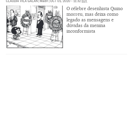
CLAUDIA VILA GALÁN
|
Madri
|
OCT 01, 2020 - 11:32
EDT
O célebre desenhista Quino
morreu, mas deixa como
legado as mensagens e
dúvidas da menina
inconformista