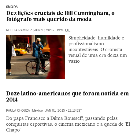
SMODA
Dez lições cruciais de Bill Cunningham, o
fotógrafo mais querido da moda
NOELIA RAMÍREZ
|
JUN 27, 2016 - 15:16
EDT
Simplicidade, humildade e
profissionalismo
incontestáveis. O cronista
visual de uma era deixa um
vazio
Doze latino-americanos que foram notícia em
2014
PAULA CHOUZA
|
México
|
JAN 01, 2015 - 12:13
EST
Do papa Francisco a Dilma Rousseff, passando pelas
conquistas esportivas, o cinema mexicano e a queda de ‘El
Chapo’