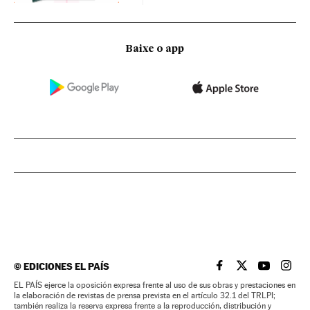
Baixe o app
©
EDICIONES EL PAÍS
EL PAÍS BRASIL EN
EL PAÍS BRASI
EL PAÍS B
EL PA
EL PAÍS ejerce la oposición expresa frente al uso de sus obras y prestaciones en
la elaboración de revistas de prensa prevista en el artículo 32.1 del TRLPI;
también realiza la reserva expresa frente a la reproducción, distribución y