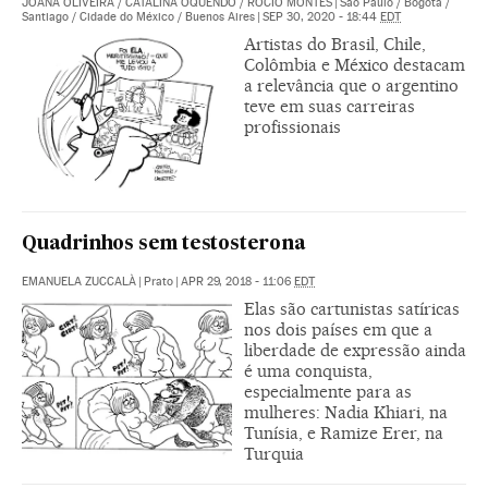
JOANA OLIVEIRA
/
CATALINA OQUENDO
/
ROCÍO MONTES
|
São Paulo / Bogotá /
Santiago / Cidade do México / Buenos Aires
|
SEP 30, 2020 - 18:44
EDT
Artistas do Brasil, Chile,
Colômbia e México destacam
a relevância que o argentino
teve em suas carreiras
profissionais
Quadrinhos sem testosterona
EMANUELA ZUCCALÀ
|
Prato
|
APR 29, 2018 - 11:06
EDT
Elas são cartunistas satíricas
nos dois países em que a
liberdade de expressão ainda
é uma conquista,
especialmente para as
mulheres: Nadia Khiari, na
Tunísia, e Ramize Erer, na
Turquia