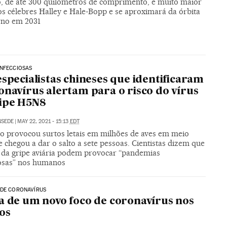
o, de até 300 quilômetros de comprimento, é muito maior
os célebres Halley e Hale-Bopp e se aproximará da órbita
rno em 2031
INFECCIOSAS
especialistas chineses que identificaram
onavírus alertam para o risco do vírus
ipe H5N8
NSEDE
|
MAY 22, 2021 - 15:13
EDT
o provocou surtos letais em milhões de aves em meio
chegou a dar o salto a sete pessoas. Cientistas dizem que
s da gripe aviária podem provocar “pandemias
osas” nos humanos
 DE CORONAVÍRUS
a de um novo foco de coronavírus nos
os