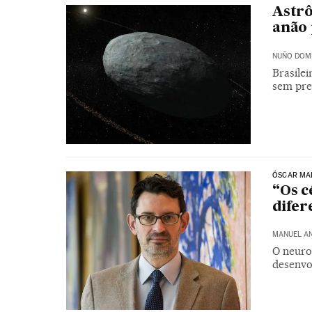
Astr
anão 
NUÑO DOM
Brasile
sem pre
ÓSCAR MAR
“Os c
difer
MANUEL A
O neuro
desenvo