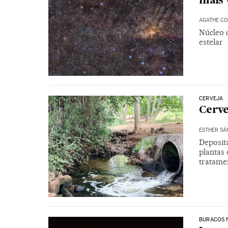
mais 
AGATHE CO
Núcleo d
estelar
CERVEJA
Cerve
ESTHER SÁ
Deposita
plantas 
tratame
BURACOS 