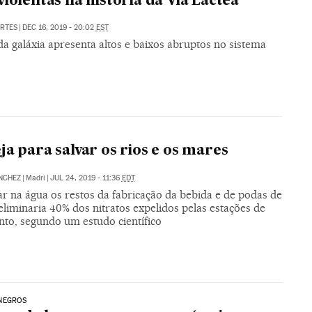
violentas na história da Via Láctea
RTES
|
DEC 16, 2019 - 20:02
EST
a galáxia apresenta altos e baixos abruptos no sistema
ja para salvar os rios e os mares
NCHEZ
|
Madri
|
JUL 24, 2019 - 11:36
EDT
r na água os restos da fabricação da bebida e de podas de
eliminaria 40% dos nitratos expelidos pelas estações de
nto, segundo um estudo científico
NEGROS