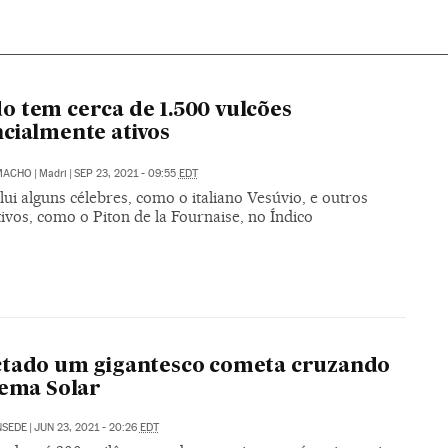
 tem cerca de 1.500 vulcões
cialmente ativos
MACHO
|
Madri
|
SEP 23, 2021 - 09:55
EDT
clui alguns célebres, como o italiano Vesúvio, e outros
ivos, como o Piton de la Fournaise, no Índico
ctado um gigantesco cometa cruzando
tema Solar
NSEDE
|
JUN 23, 2021 - 20:26
EDT