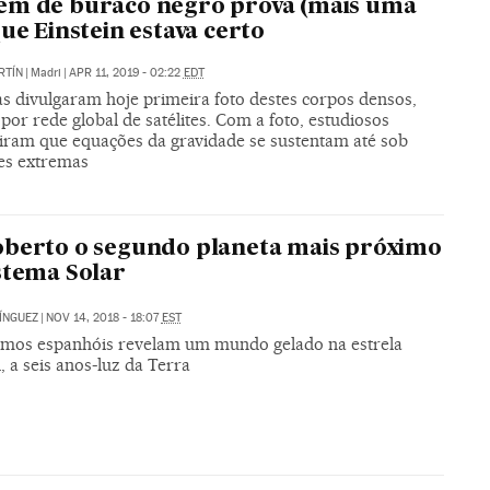
em de buraco negro prova (mais uma
que Einstein estava certo
RTÍN
|
Madri
|
APR 11, 2019 - 02:22
EDT
as divulgaram hoje primeira foto destes corpos densos,
por rede global de satélites. Com a foto, estudiosos
iram que equações da gravidade se sustentam até sob
es extremas
berto o segundo planeta mais próximo
stema Solar
ÍNGUEZ
|
NOV 14, 2018 - 18:07
EST
mos espanhóis revelam um mundo gelado na estrela
 a seis anos-luz da Terra