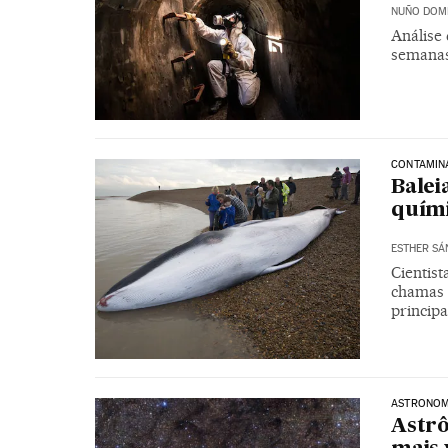
NUÑO DOM
Análise
semanas
CONTAMIN
Balei
quími
ESTHER SÁ
Cientist
chamas n
principa
ASTRONOM
Astr