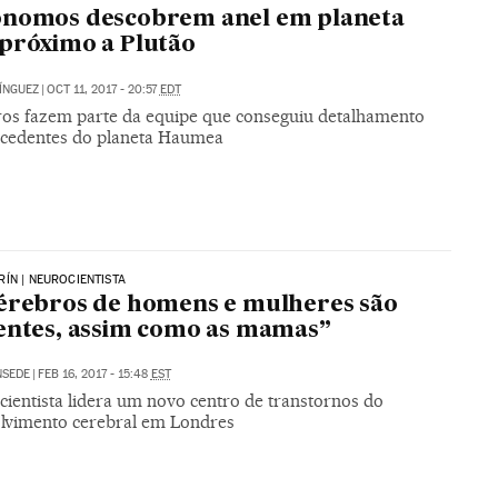
ônomos descobrem anel em planeta
próximo a Plutão
ÍNGUEZ
|
OCT 11, 2017 - 20:57
EDT
iros fazem parte da equipe que conseguiu detalhamento
cedentes do planeta Haumea
ÍN | NEUROCIENTISTA
érebros de homens e mulheres são
entes, assim como as mamas”
NSEDE
|
FEB 16, 2017 - 15:48
EST
cientista lidera um novo centro de transtornos do
lvimento cerebral em Londres