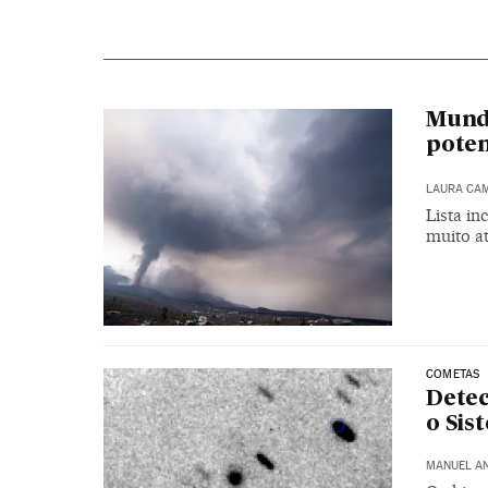
Mundo
poten
LAURA CA
Lista in
muito at
COMETAS
Dete
o Sis
MANUEL A