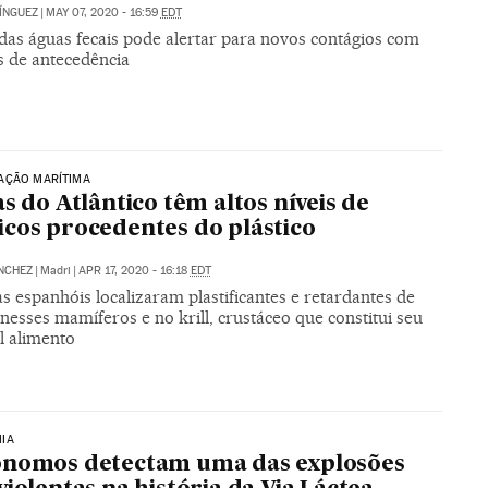
ÍNGUEZ
|
MAY 07, 2020 - 16:59
EDT
 das águas fecais pode alertar para novos contágios com
 de antecedência
AÇÃO MARÍTIMA
as do Atlântico têm altos níveis de
cos procedentes do plástico
NCHEZ
|
Madri
|
APR 17, 2020 - 16:18
EDT
as espanhóis localizaram plastificantes e retardantes de
esses mamíferos e no krill, crustáceo que constitui seu
l alimento
IA
ônomos detectam uma das explosões