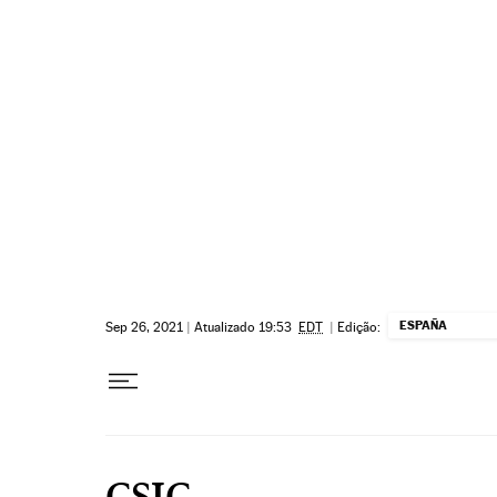
Pular para o conteúdo
ESPAÑA
Sep 26, 2021
|
Atualizado 19:53
EDT
|
Edição:
CSIC