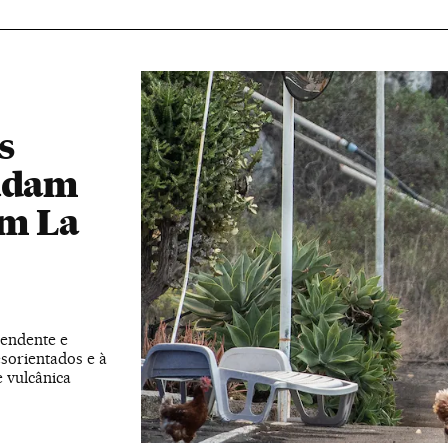
s
udam
m La
endente e
esorientados e à
 vulcânica