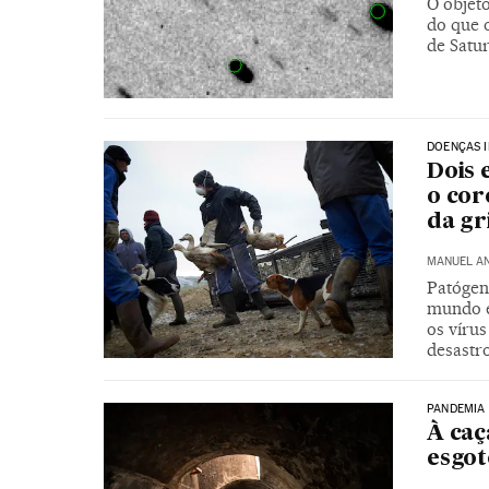
O objet
do que 
de Satu
DOENÇAS 
Dois 
o cor
da gr
MANUEL A
Patógen
mundo e 
os víru
desastr
PANDEMIA
À caç
esgot