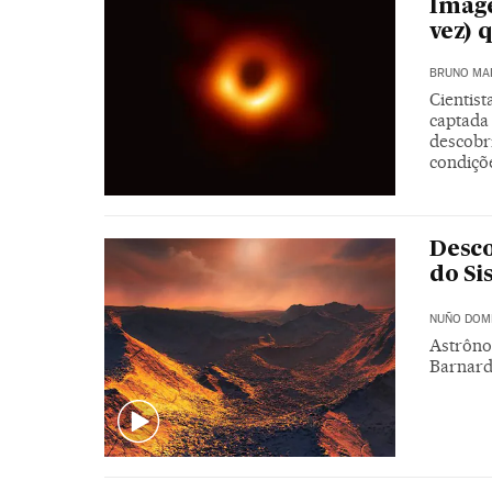
Imag
vez) 
BRUNO MA
Cientist
captada 
descobr
condiçõ
Desco
do Si
NUÑO DOM
Astrôno
Barnard,