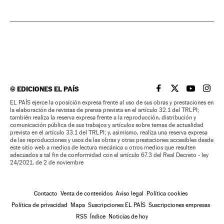
©
EDICIONES EL PAÍS
EL PAÍS BRASIL EN
EL PAÍS BRASI
EL PAÍS B
EL PA
EL PAÍS ejerce la oposición expresa frente al uso de sus obras y prestaciones en
la elaboración de revistas de prensa prevista en el artículo 32.1 del TRLPI;
también realiza la reserva expresa frente a la reproducción, distribución y
comunicación pública de sus trabajos y artículos sobre temas de actualidad
prevista en el artículo 33.1 del TRLPI; y, asimismo, realiza una reserva expresa
de las reproducciones y usos de las obras y otras prestaciones accesibles desde
este sitio web a medios de lectura mecánica u otros medios que resulten
adecuados a tal fin de conformidad con el artículo 67.3 del Real Decreto - ley
24/2021, de 2 de noviembre
Contacto
Venta de contenidos
Aviso legal
Política cookies
Política de privacidad
Mapa
Suscripciones EL PAÍS
Suscripciones empresas
RSS
Índice
Noticias de hoy