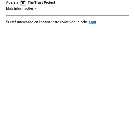
Pandemia
CSIC
Gripe das aves
Saúde
Adere a
Mais informações
Saúde pública
Epidemia
aquí
Si está interesado en licenciar este contenido, pinche