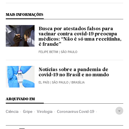
Ciencia El País Brasil en Twitter
Ciencia El País Brasil en Instagram
Ciencia El País Brasil en Facebook
MAIS INFORMAÇÕES
Busca por atestados falsos para
vacinar contra covid-19 preocupa
médicos: “Não é só uma receitinha,
é fraude”
FELIPE BETIM
| SÃO PAULO
Notícias sobre a pandemia de
covid-19 no Brasil e no mundo
EL PAÍS
| SÃO PAULO / BRASÍLIA
ARQUIVADO EM
Ciência
Gripe
Virologia
Coronavirus Covid-19
Investigação científica
Doenças infecciosas
Cientistas