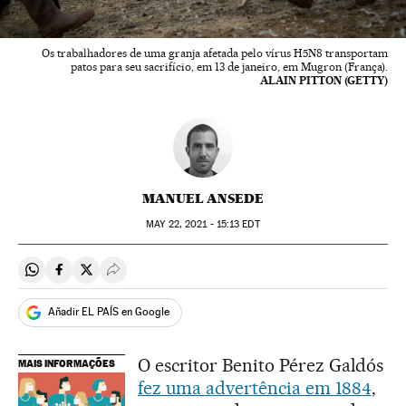
Os trabalhadores de uma granja afetada pelo vírus H5N8 transportam
patos para seu sacrifício, em 13 de janeiro, em Mugron (França).
ALAIN PITTON (GETTY)
MANUEL ANSEDE
MAY
22, 2021 - 15:13
EDT
Compartir en Whatsapp
Compartir en Facebook
Compartir en Twitter
Desplegar Redes Sociales
Añadir EL PAÍS en Google
O escritor Benito Pérez Galdós
MAIS INFORMAÇÕES
fez uma advertência em 1884
,