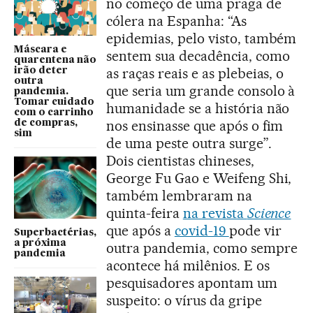
no começo de uma praga de
cólera na Espanha: “As
epidemias, pelo visto, também
Máscara e
sentem sua decadência, como
quarentena não
as raças reais e as plebeias, o
irão deter
outra
que seria um grande consolo à
pandemia.
Tomar cuidado
humanidade se a história não
com o carrinho
nos ensinasse que após o fim
de compras,
sim
de uma peste outra surge”.
Dois cientistas chineses,
George Fu Gao e Weifeng Shi,
também lembraram na
quinta-feira
na revista
Science
que após a
covid-19
pode vir
Superbactérias,
a próxima
outra pandemia, como sempre
pandemia
acontece há milênios. E os
pesquisadores apontam um
suspeito: o vírus da gripe