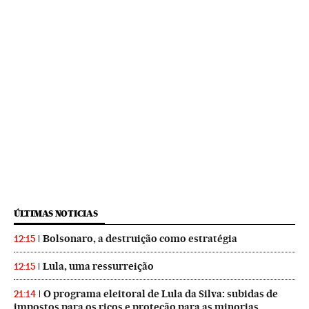
ÚLTIMAS NOTICIAS
Bolsonaro, a destruição como estratégia
12:15
Lula, uma ressurreição
12:15
O programa eleitoral de Lula da Silva: subidas de
21:14
impostos para os ricos e proteção para as minorias