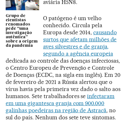
aviária H5N8.
Grupo de
O patógeno é um velho
cientistas
conhecido. Circula pela
renomados
pede “uma
Europa desde 2014,
causando
investigação
autêntica”
surtos que afetam milhões de
sobre a origem
aves silvestres e de granja,
da pandemia
segundo a agência europeia
dedicada ao controle das doenças infecciosas,
o Centro Europeu de Prevenção e Controle
de Doenças (ECDC, na sigla em inglês). Em 20
de fevereiro de 2021 a Rússia alertou que o
vírus havia pela primeira vez dado o salto aos
humanos. Sete trabalhadores se
infectaram
em uma gigantesca granja com 900.000
galinhas poedeiras na região de Astracã
, no
sul do país. Nenhum dos sete teve sintomas.