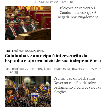
EL PAÍS
|
OCT 27, 2017 - 17:42
EDT
Eleições devolverão à
Catalunha a voz que é
negada por Puigdemont
INDEPENDÊNCIA DA CATALUNHA
Catalunha se antecipa à intervenção da
Espanha e aprova início de sua independência
ÍÑIGO DOMÍNGUEZ
/
PERE RÍOS
/
ÀNGELS PIÑOL
|
Madri / Barcelona
|
OCT 27, 2017
- 16:46
EDT
Premiê espanhol destitui
Governo catalão, dissolve
parlamento e convoca novas
eleições