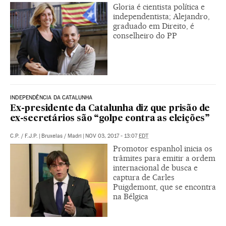
Gloria é cientista política e
independentista; Alejandro,
graduado em Direito, é
conselheiro do PP
INDEPENDÊNCIA DA CATALUNHA
Ex-presidente da Catalunha diz que prisão de
ex-secretários são “golpe contra as eleições”
C.P.
/
F.J.P.
|
Bruxelas / Madri
|
NOV 03, 2017 - 13:07
EDT
Promotor espanhol inicia os
trâmites para emitir a ordem
internacional de busca e
captura de Carles
Puigdemont, que se encontra
na Bélgica