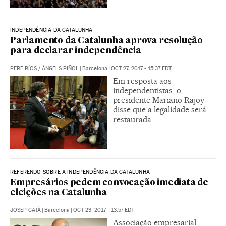
INDEPENDÊNCIA DA CATALUNHA
Parlamento da Catalunha aprova resolução
para declarar independência
PERE RÍOS
/
ÀNGELS PIÑOL
|
Barcelona
|
OCT 27, 2017 - 15:37
EDT
Em resposta aos
independentistas, o
presidente Mariano Rajoy
disse que a legalidade será
restaurada
REFERENDO SOBRE A INDEPENDÊNCIA DA CATALUNHA
Empresários pedem convocação imediata de
eleições na Catalunha
JOSEP CATÀ
|
Barcelona
|
OCT 23, 2017 - 13:57
EDT
Associação empresarial