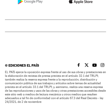
©
EDICIONES EL PAÍS
EL PAÍS BRASIL EN
EL PAÍS BRASI
EL PAÍS B
EL PA
EL PAÍS ejerce la oposición expresa frente al uso de sus obras y prestaciones en
la elaboración de revistas de prensa prevista en el artículo 32.1 del TRLPI;
también realiza la reserva expresa frente a la reproducción, distribución y
comunicación pública de sus trabajos y artículos sobre temas de actualidad
prevista en el artículo 33.1 del TRLPI; y, asimismo, realiza una reserva expresa
de las reproducciones y usos de las obras y otras prestaciones accesibles desde
este sitio web a medios de lectura mecánica u otros medios que resulten
adecuados a tal fin de conformidad con el artículo 67.3 del Real Decreto - ley
24/2021, de 2 de noviembre