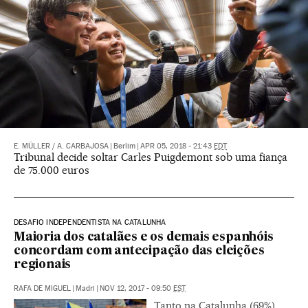
E. MÜLLER
/
A. CARBAJOSA
|
Berlim
|
APR 05, 2018 - 21:43
EDT
Tribunal decide soltar Carles Puigdemont sob uma fiança
de 75.000 euros
DESAFIO INDEPENDENTISTA NA CATALUNHA
Maioria dos catalães e os demais espanhóis
concordam com antecipação das eleições
regionais
RAFA DE MIGUEL
|
Madri
|
NOV 12, 2017 - 09:50
EST
Tanto na Catalunha (69%)