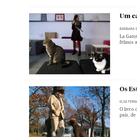
Um ca
BÁRBARA 
La Gatot
felinos
Os Es
ELSA FERN
O livro 
país, de