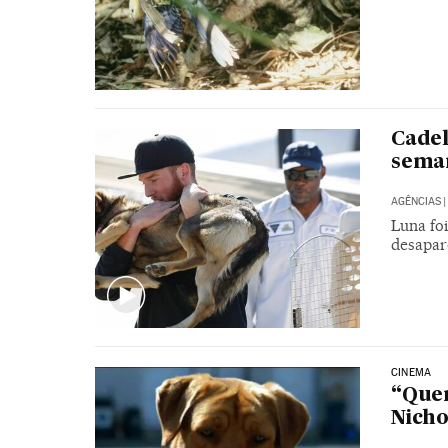
Cadel
seman
AGÊNCIAS
|
Luna fo
desapar
CINEMA
“Quer
Nicho