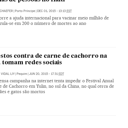
SCHAEFER
|
Porto Príncipe
|
DEC 01, 2015 - 13:13
EST
orre a ajuda internacional para vacinar meio milhão de
lcula-se em 200 o número de mortes ao ano
stos contra de carne de cachorro na
 tomam redes sociais
VIDAL LIY
|
Pequim
|
JUN 20, 2015 - 17:31
EDT
ensa campanha na internet tenta impedir o Festival Anual
 de Cachorro em Yulin, no sul da China, no qual cerca de
cães e gatos são mortos