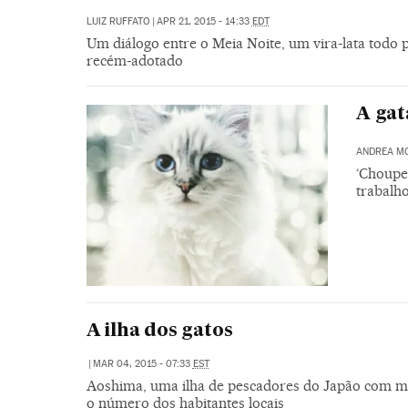
LUIZ RUFFATO
|
APR 21, 2015 - 14:33
EDT
Um diálogo entre o Meia Noite, um vira-lata todo 
recém-adotado
A gat
ANDREA M
‘Choupe
trabalho
A ilha dos gatos
|
MAR 04, 2015 - 07:33
EST
Aoshima, uma ilha de pescadores do Japão com me
o número dos habitantes locais