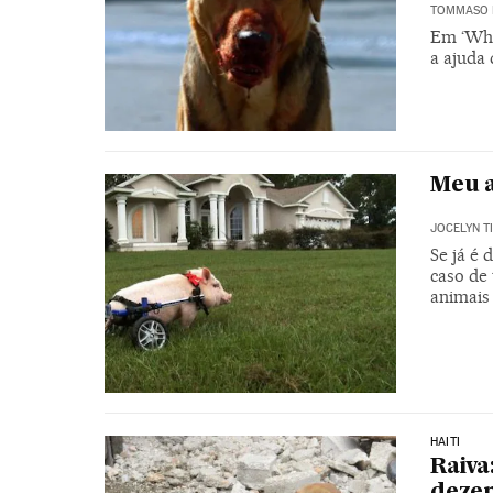
TOMMASO 
Em ‘Whi
a ajuda
Meu a
JOCELYN T
Se já é 
caso de
animais
HAITI
Raiva
dezen