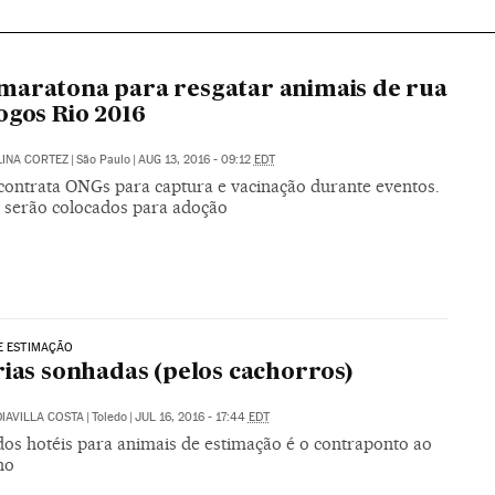
aratona para resgatar animais de rua
ogos Rio 2016
INA CORTEZ
|
São Paulo
|
AUG 13, 2016 - 09:12
EDT
contrata ONGs para captura e vacinação durante eventos.
 serão colocados para adoção
E ESTIMAÇÃO
rias sonhadas (pelos cachorros)
IAVILLA COSTA
|
Toledo
|
JUL 16, 2016 - 17:44
EDT
dos hotéis para animais de estimação é o contraponto ao
no