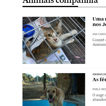
Uma m
nos J
ANA CAROL
Comitê 
Animais
ANIMAIS D
As fé
PABLO MED
O auge 
abando