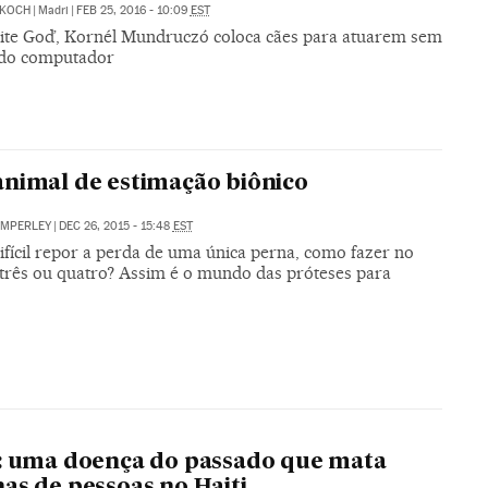
KOCH
|
Madri
|
FEB 25, 2016 - 10:09
EST
te God’, Kornél Mundruczó coloca cães para atuarem sem
 do computador
nimal de estimação biônico
IMPERLEY
|
DEC 26, 2015 - 15:48
EST
difícil repor a perda de uma única perna, como fazer no
 três ou quatro? Assim é o mundo das próteses para
: uma doença do passado que mata
as de pessoas no Haiti