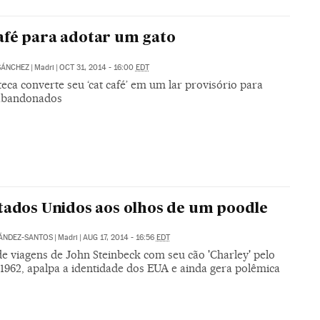
fé para adotar um gato
SÁNCHEZ
|
Madri
|
OCT 31, 2014 - 16:00
EDT
eca converte seu ‘cat café’ em um lar provisório para
 abandonados
tados Unidos aos olhos de um poodle
ÁNDEZ-SANTOS
|
Madri
|
AUG 17, 2014 - 16:56
EDT
de viagens de John Steinbeck com seu cão 'Charley' pelo
 1962, apalpa a identidade dos EUA e ainda gera polêmica