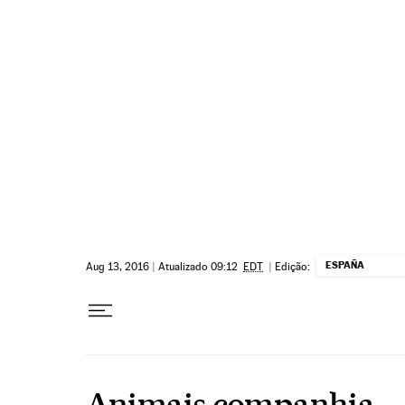
Pular para o conteúdo
ESPAÑA
Aug 13, 2016
|
Atualizado 09:12
EDT
|
Edição:
Animais companhia