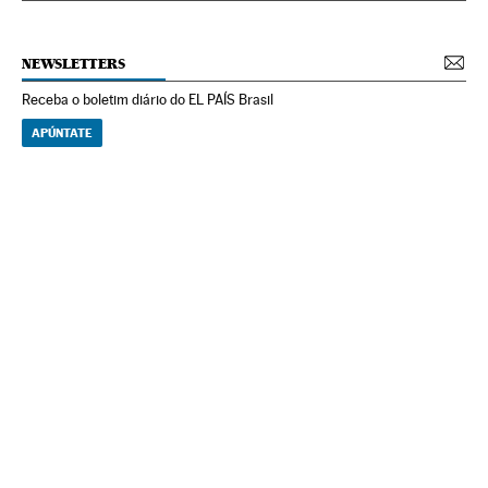
NEWSLETTERS
Receba o boletim diário do EL PAÍS Brasil
APÚNTATE
NEWSLETTERS
Boletín de América
Cada semana en tu cuenta de correo una selección de las noticias,
reportajes y análisis de los periodistas de EL PAÍS con los acontecimientos
más relevantes del continente.
Arquivo