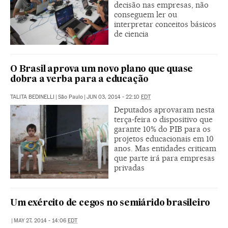
decisão nas empresas, não
conseguem ler ou
interpretar conceitos básicos
de ciencia
O Brasil aprova um novo plano que quase
dobra a verba para a educação
TALITA BEDINELLI
|
São Paulo
|
JUN 03, 2014 - 22:10
EDT
Deputados aprovaram nesta
terça-feira o dispositivo que
garante 10% do PIB para os
projetos educacionais em 10
anos. Mas entidades criticam
que parte irá para empresas
privadas
Um exército de cegos no semiárido brasileiro
|
MAY 27, 2014 - 14:06
EDT