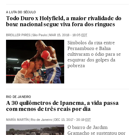
A LUTA DO SÉCULO
Todo Duro x Holyfield, a maior rivalidade do
boxe nacional segue viva fora dos ringues
BREILLER PIRES
|
São Paulo
|
MAR 15, 2018 - 18:05
EDT
Símbolos da rixa entre
Pernambuco e Bahia
cultivaram o ódio para se
esquivar dos golpes da
pobreza
RIO DE JANEIRO
A 30 quilômetros de Ipanema, a vida passa
com menos de três reais por dia
MARÍA MARTÍN
|
Rio de Janeiro
|
DEC 13, 2017 - 20:19
EST
O bairro de Jardim
Gramacho se sustentou por