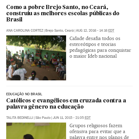
Como a pobre Brejo Santo, no Ceará,
construiu as melhores escolas públicas do
Brasil
ANA CAROLINA CORTEZ
|
Brejo Santo, Ceará
|
AUG 12, 2016 - 14:16
EDT
Cidade desafia todos os
estereótipos e teorias
pedagógicas para conquistar
o maior Ideb nacional
EDUCAÇÃO NO BRASIL
Católicos e evangélicos em cruzada contra a
palavra gênero na educação
TALITA BEDINELLI
|
São Paulo
|
JUN 11, 2015 - 21:05
EDT
Grupos religiosos fazem
ofensiva para evitar que a
palavra entre nos planos de