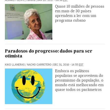
ÁLVARO FUENTE
|
Havana
|
JAN 20, 2017 - 08:38
EST
Quase 10 milhões de pessoas
em mais de 30 países
aprendem a ler com um
programa cubano
Paradoxos do progresso: dados para ser
otimista
KIKO LLANERAS
/
NACHO CARRETERO
|
DEC 31, 2016 - 14:55
EST
Embora os políticos
populistas se aproveitem do
pessimismo da população, o
mundo está melhorando em
quase todos os parâmetros