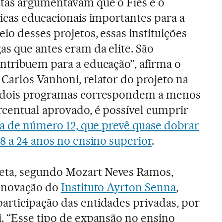
stas argumentavam que o Fies e o
licas educacionais importantes para a
io desses projetos, essas instituições
as que antes eram da elite. São
ntribuem para a educação”, afirma o
Carlos Vanhoni, relator do projeto na
s dois programas correspondem a menos
rcentual aprovado, é possível cumprir
 a de número 12, que prevê quase dobrar
18 a 24 anos no ensino superior
.
ta, segundo Mozart Neves Ramos,
 Inovação do
Instituto Ayrton Senna
,
rticipação das entidades privadas, por
. “Esse tipo de expansão no ensino