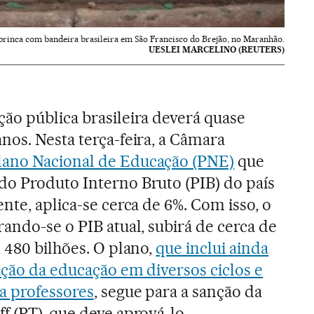
brinca com bandeira brasileira em São Francisco do Brejão, no Maranhão.
UESLEI MARCELINO (REUTERS)
ão pública brasileira deverá quase
nos. Nesta terça-feira, a Câmara
lano Nacional de Educação (PNE)
que
o Produto Interno Bruto (PIB) do país
nte, aplica-se cerca de 6%. Com isso, o
ando-se o PIB atual, subirá de cerca de
 480 bilhões. O plano,
que inclui ainda
ação da educação em diversos ciclos e
a professores
, segue para a sanção da
f (PT), que deve aprová-lo.