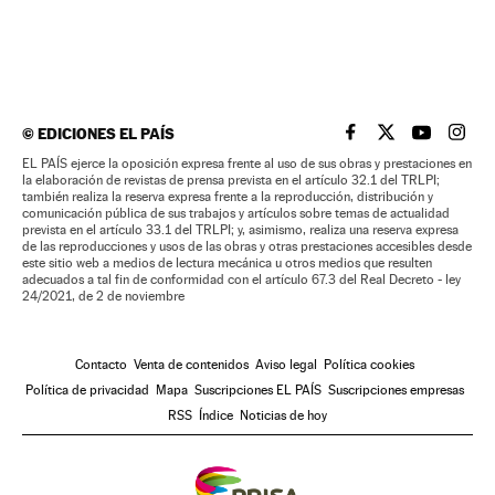
©
EDICIONES EL PAÍS
EL PAÍS BRASIL EN
EL PAÍS BRASI
EL PAÍS B
EL PA
EL PAÍS ejerce la oposición expresa frente al uso de sus obras y prestaciones en
la elaboración de revistas de prensa prevista en el artículo 32.1 del TRLPI;
también realiza la reserva expresa frente a la reproducción, distribución y
comunicación pública de sus trabajos y artículos sobre temas de actualidad
prevista en el artículo 33.1 del TRLPI; y, asimismo, realiza una reserva expresa
de las reproducciones y usos de las obras y otras prestaciones accesibles desde
este sitio web a medios de lectura mecánica u otros medios que resulten
adecuados a tal fin de conformidad con el artículo 67.3 del Real Decreto - ley
24/2021, de 2 de noviembre
Contacto
Venta de contenidos
Aviso legal
Política cookies
Política de privacidad
Mapa
Suscripciones EL PAÍS
Suscripciones empresas
RSS
Índice
Noticias de hoy