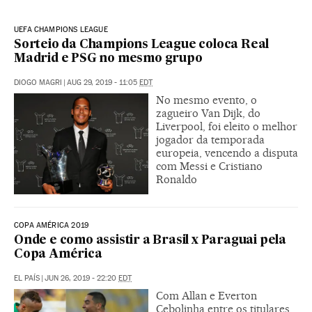
UEFA CHAMPIONS LEAGUE
Sorteio da Champions League coloca Real
Madrid e PSG no mesmo grupo
DIOGO MAGRI
|
AUG 29, 2019 - 11:05
EDT
No mesmo evento, o
zagueiro Van Dijk, do
Liverpool, foi eleito o melhor
jogador da temporada
europeia, vencendo a disputa
com Messi e Cristiano
Ronaldo
COPA AMÉRICA 2019
Onde e como assistir a Brasil x Paraguai pela
Copa América
EL PAÍS
|
JUN 26, 2019 - 22:20
EDT
Com Allan e Everton
Cebolinha entre os titulares,