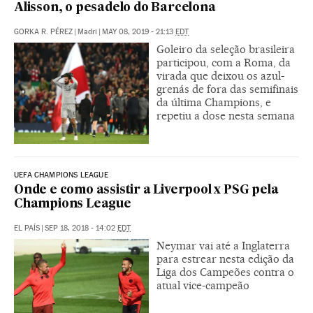
Alisson, o pesadelo do Barcelona
GORKA R. PÉREZ
|
Madri
|
MAY 08, 2019 - 21:13
EDT
Goleiro da seleção brasileira
participou, com a Roma, da
virada que deixou os azul-
grenás de fora das semifinais
da última Champions, e
repetiu a dose nesta semana
UEFA CHAMPIONS LEAGUE
Onde e como assistir a Liverpool x PSG pela
Champions League
EL PAÍS
|
SEP 18, 2018 - 14:02
EDT
Neymar vai até a Inglaterra
para estrear nesta edição da
Liga dos Campeões contra o
atual vice-campeão