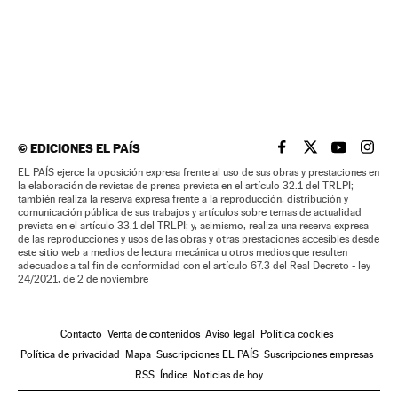
©
EDICIONES EL PAÍS
EL PAÍS BRASIL EN
EL PAÍS BRASI
EL PAÍS B
EL PA
EL PAÍS ejerce la oposición expresa frente al uso de sus obras y prestaciones en
la elaboración de revistas de prensa prevista en el artículo 32.1 del TRLPI;
también realiza la reserva expresa frente a la reproducción, distribución y
comunicación pública de sus trabajos y artículos sobre temas de actualidad
prevista en el artículo 33.1 del TRLPI; y, asimismo, realiza una reserva expresa
de las reproducciones y usos de las obras y otras prestaciones accesibles desde
este sitio web a medios de lectura mecánica u otros medios que resulten
adecuados a tal fin de conformidad con el artículo 67.3 del Real Decreto - ley
24/2021, de 2 de noviembre
Contacto
Venta de contenidos
Aviso legal
Política cookies
Política de privacidad
Mapa
Suscripciones EL PAÍS
Suscripciones empresas
RSS
Índice
Noticias de hoy