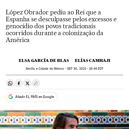
López Obrador pediu ao Rei que a
Espanha se desculpasse pelos excessos e
genocídio dos povos tradicionais
ocorridos durante a colonização da
América
ELSA GARCÍA DE BLAS
ELÍAS CAMHAJI
Sevilla e Cidade do México -
SEP
30, 2021 - 19:46
EDT
Compartir en Whatsapp
Compartir en Facebook
Compartir en Twitter
Desplegar Redes Sociales
Añadir EL PAÍS en Google