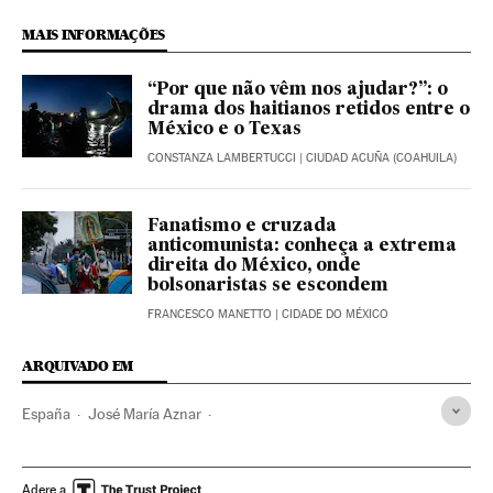
MAIS INFORMAÇÕES
“Por que não vêm nos ajudar?”: o
drama dos haitianos retidos entre o
México e o Texas
CONSTANZA LAMBERTUCCI
| CIUDAD ACUÑA (COAHUILA)
Fanatismo e cruzada
anticomunista: conheça a extrema
direita do México, onde
bolsonaristas se escondem
FRANCESCO MANETTO
| CIDADE DO MÉXICO
ARQUIVADO EM
España
José María Aznar
Andrés Manuel López Obrador
Ciudad de México
México
Indígenas
Historia
PP
Convención PP
Adere a