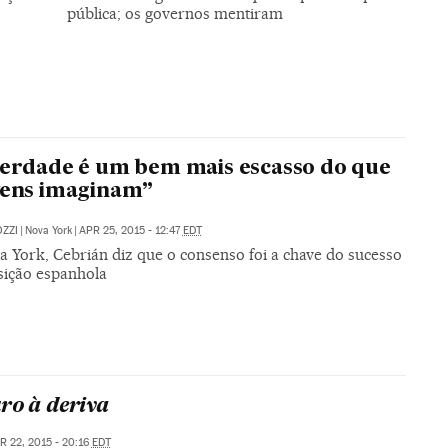
pública; os governos mentiram
berdade é um bem mais escasso do que
vens imaginam”
ZZI
|
Nova York
|
APR 25, 2015 - 12:47
EDT
 York, Cebrián diz que o consenso foi a chave do sucesso
sição espanhola
o à deriva
R 22, 2015 - 20:16
EDT