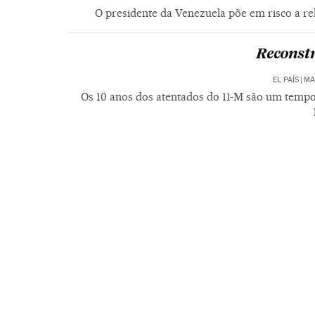
O presidente da Venezuela põe em risco a r
Reconst
EL PAÍS
|
MA
Os 10 anos dos atentados do 11-M são um tempo