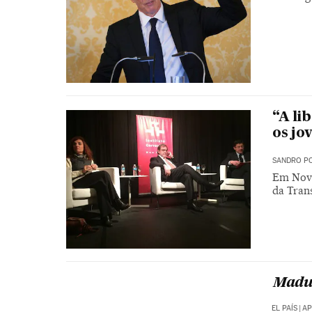
“A li
os jo
SANDRO PO
Em Nova
da Tran
Madur
EL PAÍS
|
AP