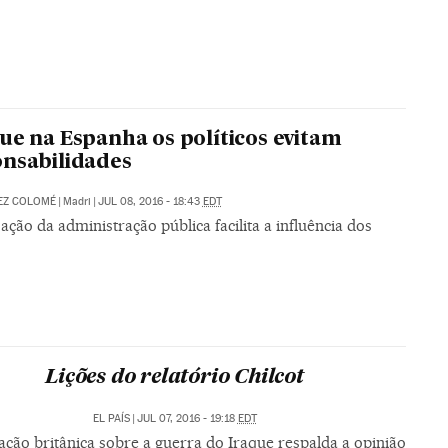
ue na Espanha os políticos evitam
nsabilidades
EZ COLOMÉ
|
Madri
|
JUL 08, 2016 - 18:43
EDT
zação da administração pública facilita a influência dos
s
Lições do relatório Chilcot
EL PAÍS
|
JUL 07, 2016 - 19:18
EDT
ação britânica sobre a guerra do Iraque respalda a opinião