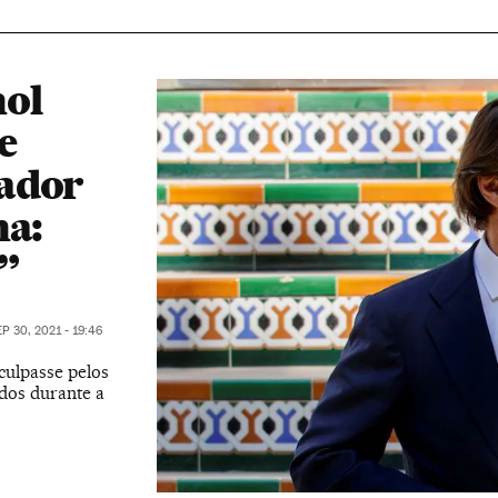
hol
e
rador
na:
”
P 30, 2021 - 19:46
culpasse pelos
idos durante a