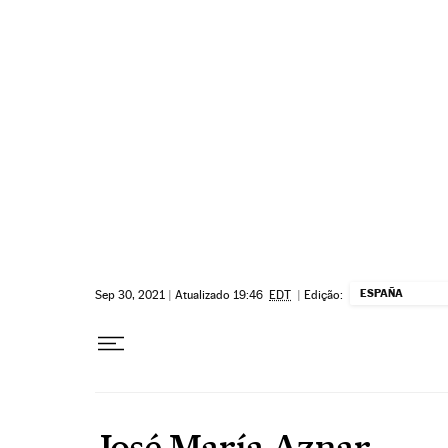
Pular para o conteúdo
ESPAÑA
Sep 30, 2021
|
Atualizado 19:46
EDT
|
Edição:
José María Aznar