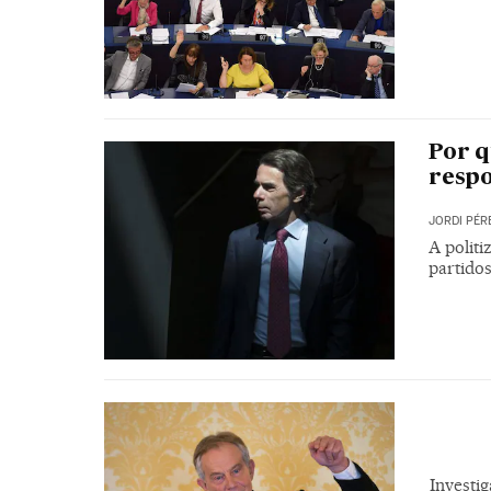
Por q
respo
JORDI PÉR
A politi
partido
Investig