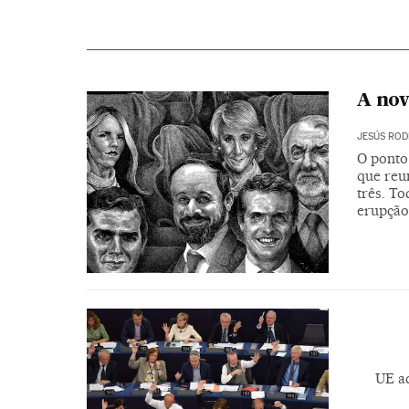
A nov
JESÚS ROD
O ponto
que reu
três. T
erupção
UE a