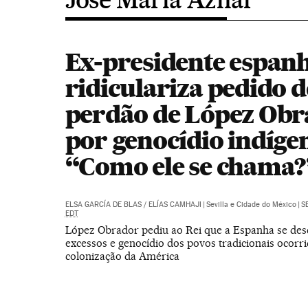
Ex-presidente espan
ridiculariza pedido d
perdão de López Ob
por genocídio indíge
“Como ele se chama?
ELSA GARCÍA DE BLAS
/
ELÍAS CAMHAJI
|
Sevilla e Cidade do México
|
SE
EDT
López Obrador pediu ao Rei que a Espanha se des
excessos e genocídio dos povos tradicionais ocorr
colonização da América