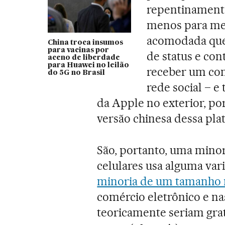
repentinamente
menos para me
acomodada que
China troca insumos
para vacinas por
de status e co
aceno de liberdade
para Huawei no leilão
receber um con
do 5G no Brasil
rede social – 
da Apple no exterior, po
versão chinesa dessa pla
São, portanto, uma mino
celulares usa alguma var
minoria de um tamanho 
comércio eletrônico e nas
teoricamente seriam grat