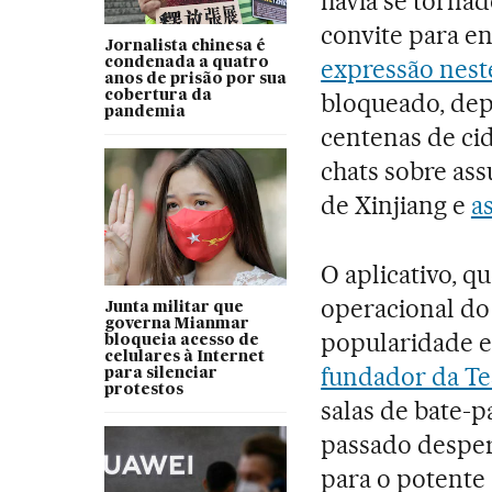
havia se torna
convite para e
Jornalista chinesa é
expressão nest
condenada a quatro
anos de prisão por sua
cobertura da
bloqueado, de
pandemia
centenas de ci
chats sobre as
de Xinjiang e
a
O aplicativo, q
operacional do
Junta militar que
governa Mianmar
popularidade 
bloqueia acesso de
celulares à Internet
fundador da Te
para silenciar
protestos
salas de bate-p
passado desper
para o potente