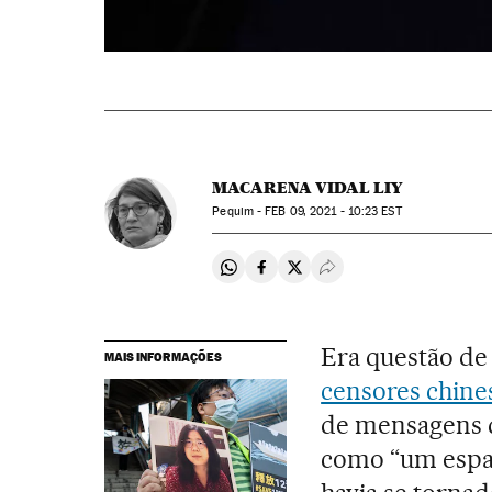
MACARENA VIDAL LIY
Pequim -
FEB
09, 2021 - 10:23
EST
Compartir en Whatsapp
Compartir en Facebook
Compartir en Twitter
Desplegar Redes Soci
Era questão de
MAIS INFORMAÇÕES
censores chine
de mensagens d
como “um espaç