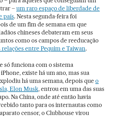
do – para aqueles que conseguiam um
ntrar –
um raro espaço de liberdade de
e país
. Nesta segunda-feira foi
pois de um fim de semana em que
dadãos chineses debateram em seus
suntos como os campos de reeducação
s relações entre Pequim e Taiwan
.
ue só funciona com o sistema
 iPhone, existe há um ano, mas sua
explodiu há uma semana, depois que
o
sla, Elon Musk
, entrou em uma das suas
apo. Na China, onde até então havia
cebido tanto para os internautas como
 aparato censor, o Clubhouse virou