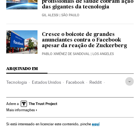
profissionais de saúde cobram ação
das gigantes da tecnologia
GIL ALESSI
| SÃO PAULO
Cresce o boicote de grandes
anunciantes contra o Facebook
apesar da reação de Zuckerberg
PABLO XIMÉNEZ DE SANDOVAL
| LOS ANGELES
ARQUIVADO EM
Tecnologia
Estados Unidos
Facebook
Reddit
Extrema direita
Censura
Redes sociais
Internet
Milícias
Donald Trump
Adere a
Mais informações
aquí
Si está interesado en licenciar este contenido, pinche