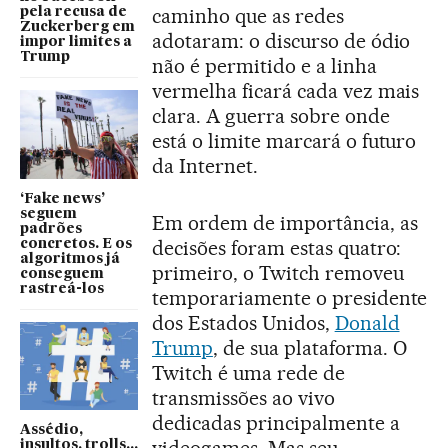
caminho que as redes
pela recusa de
Zuckerberg em
adotaram: o discurso de ódio
impor limites a
Trump
não é permitido e a linha
vermelha ficará cada vez mais
clara. A guerra sobre onde
está o limite marcará o futuro
da Internet.
‘Fake news’
seguem
Em ordem de importância, as
padrões
decisões foram estas quatro:
concretos. E os
algoritmos já
primeiro, o Twitch removeu
conseguem
rastreá-los
temporariamente o presidente
dos Estados Unidos,
Donald
Trump
, de sua plataforma. O
Twitch é uma rede de
transmissões ao vivo
dedicadas principalmente a
Assédio,
videogames. Mas seu
insultos, trolls...