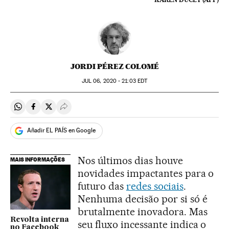
JORDI PÉREZ COLOMÉ
JUL
06, 2020 - 21:03
EDT
Compartir en Whatsapp
Compartir en Facebook
Compartir en Twitter
Desplegar Redes Sociales
Añadir EL PAÍS en Google
Nos últimos dias houve
MAIS INFORMAÇÕES
novidades impactantes para o
futuro das
redes sociais
.
Nenhuma decisão por si só é
brutalmente inovadora. Mas
Revolta interna
seu fluxo incessante indica o
no Facebook