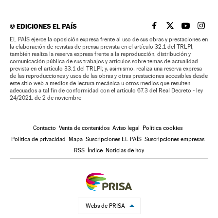
©
EDICIONES EL PAÍS
EL PAÍS BRASIL EN
EL PAÍS BRASI
EL PAÍS B
EL PA
EL PAÍS ejerce la oposición expresa frente al uso de sus obras y prestaciones en
la elaboración de revistas de prensa prevista en el artículo 32.1 del TRLPI;
también realiza la reserva expresa frente a la reproducción, distribución y
comunicación pública de sus trabajos y artículos sobre temas de actualidad
prevista en el artículo 33.1 del TRLPI; y, asimismo, realiza una reserva expresa
de las reproducciones y usos de las obras y otras prestaciones accesibles desde
este sitio web a medios de lectura mecánica u otros medios que resulten
adecuados a tal fin de conformidad con el artículo 67.3 del Real Decreto - ley
24/2021, de 2 de noviembre
Contacto
Venta de contenidos
Aviso legal
Política cookies
Política de privacidad
Mapa
Suscripciones EL PAÍS
Suscripciones empresas
RSS
Índice
Noticias de hoy
Webs de PRISA