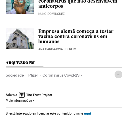
coronavírus que não desenvolvem
anticorpos
NUÑO DOMÍNGUEZ
Empresa alemã começa a testar
vacina contra coronavírus em
humanos
ANA CARBAJOSA
| BERLIM
ARQUIVADO EM
Sociedade
Pfizer
Coronavirus Covid-19
Estados Unidos
Vacinas
Alemanha
Doenças respiratórias
Coronavirus
Investigação médica
Adere a
Mais informações
Vacinação
Medicina preventiva
Indústria farmacêutica
Ensaios clínicos
Saúde pública
Pandemia
aquí
Si está interesado en licenciar este contenido, pinche