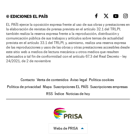
©
EDICIONES EL PAÍS
EL PAÍS BRASIL EN
EL PAÍS BRASI
EL PAÍS B
EL PA
EL PAÍS ejerce la oposición expresa frente al uso de sus obras y prestaciones en
la elaboración de revistas de prensa prevista en el artículo 32.1 del TRLPI;
también realiza la reserva expresa frente a la reproducción, distribución y
comunicación pública de sus trabajos y artículos sobre temas de actualidad
prevista en el artículo 33.1 del TRLPI; y, asimismo, realiza una reserva expresa
de las reproducciones y usos de las obras y otras prestaciones accesibles desde
este sitio web a medios de lectura mecánica u otros medios que resulten
adecuados a tal fin de conformidad con el artículo 67.3 del Real Decreto - ley
24/2021, de 2 de noviembre
Contacto
Venta de contenidos
Aviso legal
Política cookies
Política de privacidad
Mapa
Suscripciones EL PAÍS
Suscripciones empresas
RSS
Índice
Noticias de hoy
Webs de PRISA