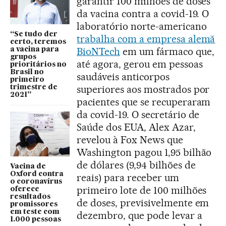
garantir 100 milhões de doses
da vacina contra a covid-19. O
laboratório norte-americano
“Se tudo der
trabalha com a empresa alemã
certo, teremos
BioNTech
em um fármaco que,
a vacina para
grupos
até agora, gerou em pessoas
prioritários no
Brasil no
saudáveis anticorpos
primeiro
superiores aos mostrados por
trimestre de
2021”
pacientes que se recuperaram
da covid-19. O secretário de
Saúde dos EUA, Alex Azar,
revelou à Fox News que
Washington pagou 1,95 bilhão
de dólares (9,94 bilhões de
Vacina de
Oxford contra
reais) para receber um
o coronavírus
primeiro lote de 100 milhões
oferece
resultados
de doses, previsivelmente em
promissores
em teste com
dezembro, que pode levar a
1.000 pessoas