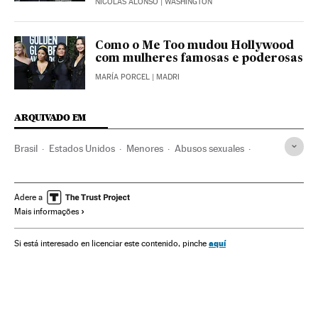
NICOLÁS ALONSO
| WASHINGTON
Como o Me Too mudou Hollywood
com mulheres famosas e poderosas
MARÍA PORCEL
| MADRI
ARQUIVADO EM
Brasil
Estados Unidos
Menores
Abusos sexuales
Abuso menores
Asociaciones
Delitos sexuales
Juventud
Escultismo
Pederastia
Boy Scouts
Adere a
Mais informações
aquí
Si está interesado en licenciar este contenido, pinche