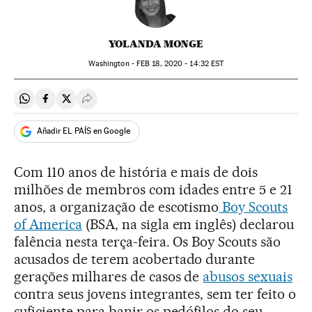
YOLANDA MONGE
Washington -
FEB
18, 2020 - 14:32
EST
Compartir en Whatsapp
Compartir en Facebook
Compartir en Twitter
Desplegar Redes Sociales
Añadir EL PAÍS en Google
Com 110 anos de história e mais de dois
milhões de membros com idades entre 5 e 21
anos, a organização de escotismo
Boy Scouts
of America
(BSA, na sigla em inglês) declarou
falência nesta terça-feira. Os Boy Scouts são
acusados de terem acobertado durante
gerações milhares de casos de
abusos sexuais
contra seus jovens integrantes, sem ter feito o
suficiente para banir os pedófilos do seu