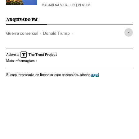
MACARENA VIDAL LIY
| PEQUIM
ARQUIVADO EM
Guerra comercial
Donald Trump
Comércio internacional
China
Estados Unidos
Ásia oriental
América do Norte
Ásia
Comércio
Adere a
Mais informações
América
Economia
aquí
Si está interesado en licenciar este contenido, pinche