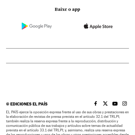
Baixe o app
©
EDICIONES EL PAÍS
EL PAÍS BRASIL EN
EL PAÍS BRASI
EL PAÍS B
EL PA
EL PAÍS ejerce la oposición expresa frente al uso de sus obras y prestaciones en
la elaboración de revistas de prensa prevista en el artículo 32.1 del TRLPI;
también realiza la reserva expresa frente a la reproducción, distribución y
comunicación pública de sus trabajos y artículos sobre temas de actualidad
prevista en el artículo 33.1 del TRLPI; y, asimismo, realiza una reserva expresa
de las reproducciones y usos de las obras y otras prestaciones accesibles desde