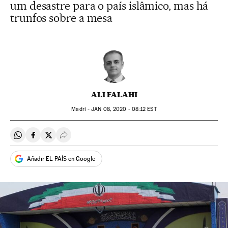
um desastre para o país islâmico, mas há
trunfos sobre a mesa
ALI FALAHI
Madri -
JAN
08, 2020 - 08:12
EST
Compartir en Whatsapp
Compartir en Facebook
Compartir en Twitter
Desplegar Redes Sociales
Añadir EL PAÍS en Google