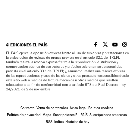
©
EDICIONES EL PAÍS
EL PAÍS BRASIL EN
EL PAÍS BRASI
EL PAÍS B
EL PA
EL PAÍS ejerce la oposición expresa frente al uso de sus obras y prestaciones en
la elaboración de revistas de prensa prevista en el artículo 32.1 del TRLPI;
también realiza la reserva expresa frente a la reproducción, distribución y
comunicación pública de sus trabajos y artículos sobre temas de actualidad
prevista en el artículo 33.1 del TRLPI; y, asimismo, realiza una reserva expresa
de las reproducciones y usos de las obras y otras prestaciones accesibles desde
este sitio web a medios de lectura mecánica u otros medios que resulten
adecuados a tal fin de conformidad con el artículo 67.3 del Real Decreto - ley
24/2021, de 2 de noviembre
Contacto
Venta de contenidos
Aviso legal
Política cookies
Política de privacidad
Mapa
Suscripciones EL PAÍS
Suscripciones empresas
RSS
Índice
Noticias de hoy