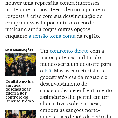
houver uma represália contra interesses
norte-americanos. Teerã deu uma primeira
resposta à crise com sua desvinculação de
compromissos importantes do acordo
nuclear e ainda cogita outras opções
enquanto
a tensão toma conta
da região.
Um
confronto direto
com a
MAIS INFORMAÇÕES
maior potência militar do
mundo seria um desastre para
o
Irã
. Mas as características
geoestratégicas da região e o
Conflito no Irã
desenvolvimento de
ameaça
capacidades de enfrentamento
desencadear
guerra por
assimétrico lhe permitem ter
controle do
Oriente Médio
alternativas sobre a mesa,
embora as sanções norte-
americanas depois da retirada