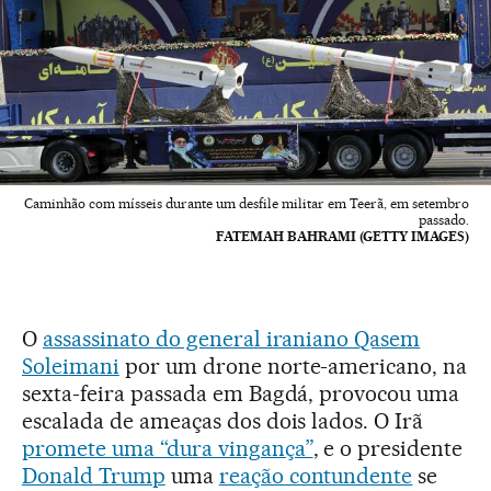
Caminhão com mísseis durante um desfile militar em Teerã, em setembro
passado.
FATEMAH BAHRAMI (GETTY IMAGES)
O
assassinato do general iraniano Qasem
Soleimani
por um drone norte-americano, na
sexta-feira passada em Bagdá, provocou uma
escalada de ameaças dos dois lados. O Irã
promete uma “dura vingança”
, e o presidente
Donald Trump
uma
reação contundente
se