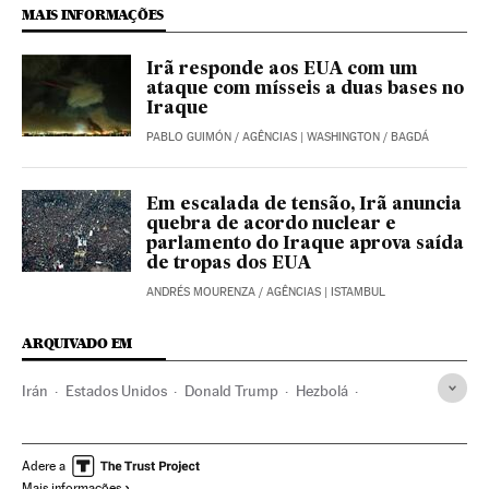
MAIS INFORMAÇÕES
Irã responde aos EUA com um
ataque com mísseis a duas bases no
Iraque
PABLO GUIMÓN
/
AGÊNCIAS
| WASHINGTON / BAGDÁ
Em escalada de tensão, Irã anuncia
quebra de acordo nuclear e
parlamento do Iraque aprova saída
de tropas dos EUA
ANDRÉS MOURENZA
/
AGÊNCIAS
| ISTAMBUL
ARQUIVADO EM
Irán
Estados Unidos
Donald Trump
Hezbolá
Qasem Soleimani
Marina
Ejército aire
Ejército tierra
Guerra
Fuerzas armadas
Defensa
Adere a
Mais informações