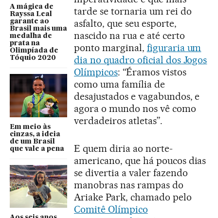
A mágica de
tarde se tornaria um rei do
Rayssa Leal
asfalto, que seu esporte,
garante ao
Brasil mais uma
nascido na rua e até certo
medalha de
prata na
ponto marginal,
figuraria um
Olimpíada de
dia no quadro oficial dos Jogos
Tóquio 2020
Olímpicos
: “Éramos vistos
como uma família de
desajustados e vagabundos, e
agora o mundo nos vê como
verdadeiros atletas”.
Em meio às
cinzas, a ideia
de um Brasil
E quem diria ao norte-
que vale a pena
americano, que há poucos dias
se divertia a valer fazendo
manobras nas rampas do
Ariake Park, chamado pelo
Comitê Olímpico
Aos seis anos