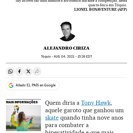
Sky Brown faz uma manobra acrobática durante a competição, nesta
quarta-feira em Tóquio.
LIONEL BONAVENTURE (AFP)
ALEJANDRO CIRIZA
Tóquio -
AUG
04, 2021 - 15:26
EDT
Compartir en Whatsapp
Compartir en Facebook
Compartir en Twitter
Desplegar Redes Sociales
Añadir EL PAÍS en Google
Quem diria a
Tony Hawk
,
MAIS INFORMAÇÕES
aquele garoto que ganhou um
skate
quando tinha nove anos
para combater a
hiperatividade e que mais