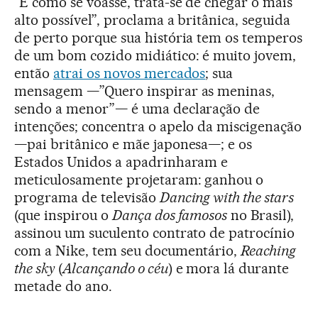
“É como se voasse, trata-se de chegar o mais
alto possível”, proclama a britânica, seguida
de perto porque sua história tem os temperos
de um bom cozido midiático: é muito jovem,
então
atrai os novos mercados
; sua
mensagem —”Quero inspirar as meninas,
sendo a menor”— é uma declaração de
intenções; concentra o apelo da miscigenação
—pai britânico e mãe japonesa—; e os
Estados Unidos a apadrinharam e
meticulosamente projetaram: ganhou o
programa de televisão
Dancing with the stars
(que inspirou o
Dança dos famosos
no Brasil),
assinou um suculento contrato de patrocínio
com a Nike, tem seu documentário,
Reaching
the sky
(
Alcançando o céu
) e mora lá durante
metade do ano.