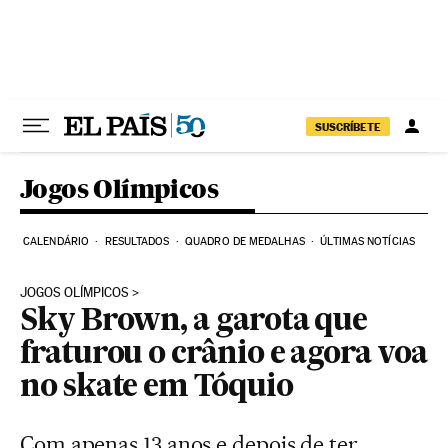
Pular para o conteúdo
SUSCRÍBETE
Jogos Olímpicos
CALENDÁRIO
RESULTADOS
QUADRO DE MEDALHAS
ÚLTIMAS NOTÍCIAS
JOGOS OLÍMPICOS
Sky Brown, a garota que
fraturou o crânio e agora voa
no skate em Tóquio
Com apenas 13 anos e depois de ter