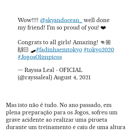
Wow!!!!
@skyandocean_
well done
my friend! I’m so proud of you! ❤️
Congrats to all girls! Amazing! 👊🏼
🙌🏻 🛹
#fadinhaemtokyo
#tokyo2020
#JogosOlimpicos
— Rayssa Leal - OFICIAL
(@rayssaleal)
August 4, 2021
Mas isto não é tudo. No ano passado, em
plena preparação para os Jogos, sofreu um
grave acidente ao realizar uma pirueta
durante um treinamento e caiu de uma altura