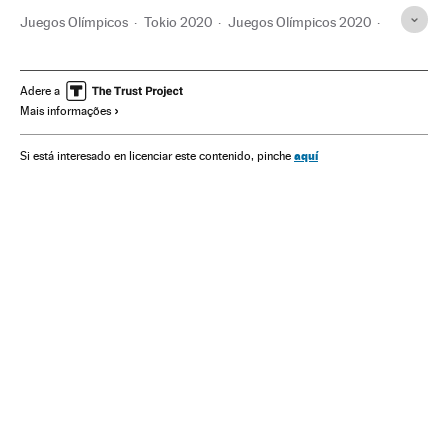
Juegos Olímpicos
Tokio 2020
Juegos Olímpicos 2020
Deportistas
Deportes
Competiciones
Skaters
Reino Unido
Tony Hawk
Mujeres deporte
Adere a
Mais informações
aquí
Si está interesado en licenciar este contenido, pinche