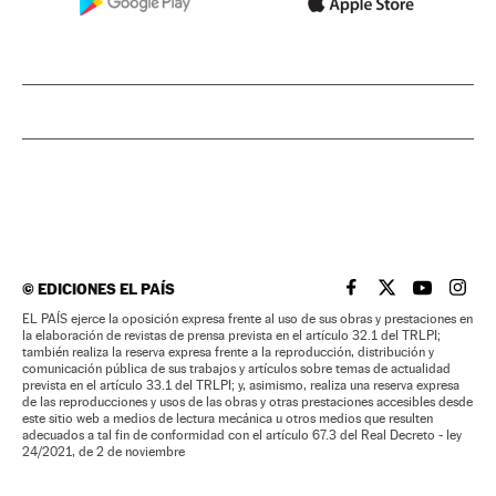
©
EDICIONES EL PAÍS
EL PAÍS BRASIL EN
EL PAÍS BRASI
EL PAÍS B
EL PA
EL PAÍS ejerce la oposición expresa frente al uso de sus obras y prestaciones en
la elaboración de revistas de prensa prevista en el artículo 32.1 del TRLPI;
también realiza la reserva expresa frente a la reproducción, distribución y
comunicación pública de sus trabajos y artículos sobre temas de actualidad
prevista en el artículo 33.1 del TRLPI; y, asimismo, realiza una reserva expresa
de las reproducciones y usos de las obras y otras prestaciones accesibles desde
este sitio web a medios de lectura mecánica u otros medios que resulten
adecuados a tal fin de conformidad con el artículo 67.3 del Real Decreto - ley
24/2021, de 2 de noviembre