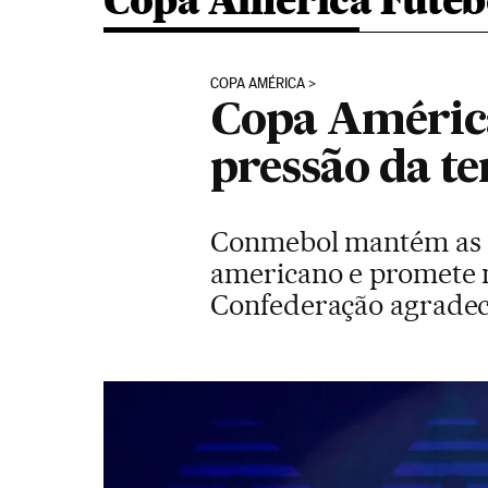
Copa América Futeb
COPA AMÉRICA
Copa América
pressão da t
Conmebol mantém as da
americano e promete n
Confederação agradece