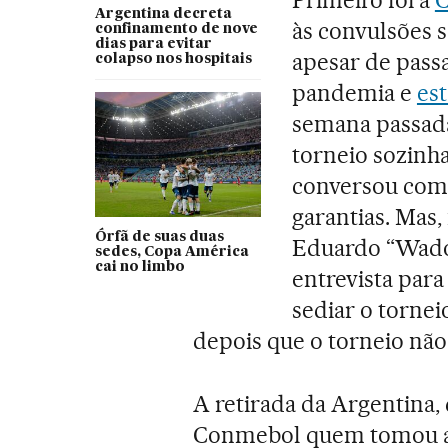
Primeiro foi a
C
Argentina decreta
às convulsões s
confinamento de nove
dias para evitar
apesar de pass
colapso nos hospitais
pandemia e
es
semana passada
torneio sozinh
conversou com 
garantias. Mas,
Órfã de suas duas
Eduardo “Wado”
sedes, Copa América
cai no limbo
entrevista para 
sediar o torne
depois que o torneio não
A retirada da Argentina, 
Conmebol quem tomou a d