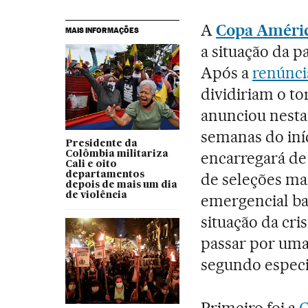
A
Copa Améri
MAIS INFORMAÇÕES
a situação da p
Após a
renúnci
dividiriam o t
anunciou nesta
semanas do iníc
Presidente da
encarregará de 
Colômbia militariza
Cali e oito
departamentos
de seleções ma
depois de mais um dia
de violência
emergencial ba
situação da cris
passar por uma 
segundo especia