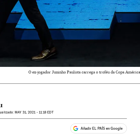
O ex-jogador Juninho Paulista carrega o troféu da Copa América
I
tualizado:
MAY
31, 2021 - 11:18
EDT
Añadir EL PAÍS en Google
ales