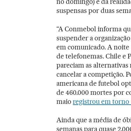
no domingo) e da realid
suspensas por duas seman
“A Conmebol informa que 
suspender a organização
em comunicado. A noite d
de telefonemas. Chile e 
pareciam as alternativas 
cancelar a competição. P
americana de futebol opto
de 460.000 mortes por c
maio
registrou em torno 
Ainda que a média de óbi
semanas para quase 2.000