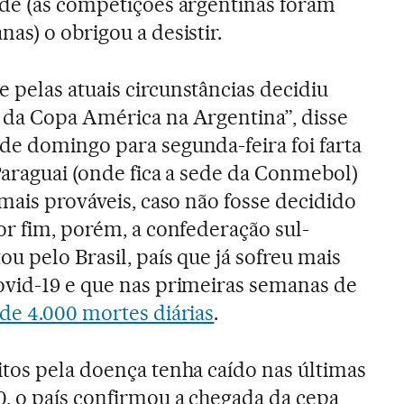
ade (as competições argentinas foram
as) o obrigou a desistir.
pelas atuais circunstâncias decidiu
 da Copa América na Argentina”, disse
e domingo para segunda-feira foi farta
Paraguai (onde fica a sede da Conmebol)
mais prováveis, caso não fosse decidido
or fim, porém, a confederação sul-
u pelo Brasil, país que já sofreu mais
ovid-19 e que nas primeiras semanas de
de 4.000 mortes diárias
.
tos pela doença tenha caído nas últimas
, o país confirmou a chegada da cepa