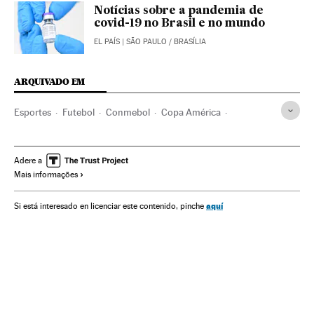
Notícias sobre a pandemia de
covid-19 no Brasil e no mundo
EL PAÍS
| SÃO PAULO / BRASÍLIA
ARQUIVADO EM
Esportes
Futebol
Conmebol
Copa América
Argentina
Colômbia
América
América Latina
Coronavirus Covid-19
Brasil
Jair Bolsonaro
CBF
Adere a
Mais informações
aquí
Si está interesado en licenciar este contenido, pinche