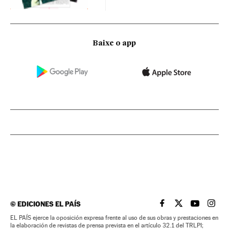
Baixe o app
©
EDICIONES EL PAÍS
EL PAÍS BRASIL EN
EL PAÍS BRASI
EL PAÍS B
EL PA
EL PAÍS ejerce la oposición expresa frente al uso de sus obras y prestaciones en
la elaboración de revistas de prensa prevista en el artículo 32.1 del TRLPI;