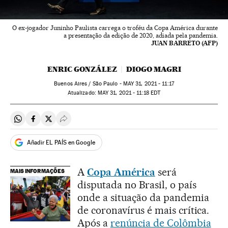
O ex-jogador Juninho Paulista carrega o troféu da Copa América durante
a presentação da edição de 2020, adiada pela pandemia.
JUAN BARRETO (AFP)
ENRIC GONZÁLEZ
DIOGO MAGRI
Buenos Aires / São Paulo -
MAY
31, 2021 - 11:17
atualizado:
MAY
31, 2021 - 11:18
EDT
Compartir en Whatsapp
Compartir en Facebook
Compartir en Twitter
Desplegar Redes Sociales
Añadir EL PAÍS en Google
A
Copa América
será
MAIS INFORMAÇÕES
disputada no Brasil, o país
onde a situação da pandemia
de coronavírus é mais crítica.
Após a
renúncia de Colômbia