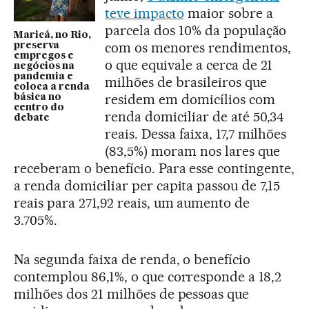
teve impacto
maior sobre a
parcela dos 10% da população
Maricá, no Rio,
com os menores rendimentos,
preserva
empregos e
o que equivale a cerca de 21
negócios na
pandemia e
milhões de brasileiros que
coloca a renda
residem em domicílios com
básica no
centro do
renda domiciliar de até 50,34
debate
reais. Dessa faixa, 17,7 milhões
(83,5%) moram nos lares que
receberam o benefício. Para esse contingente,
a renda domiciliar per capita passou de 7,15
reais para 271,92 reais, um aumento de
3.705%.
Na segunda faixa de renda, o benefício
contemplou 86,1%, o que corresponde a 18,2
milhões dos 21 milhões de pessoas que