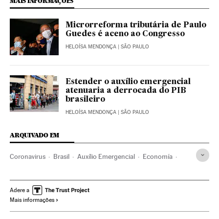
MAIS INFORMAÇÕES
Microrreforma tributária de Paulo
Guedes é aceno ao Congresso
HELOÍSA MENDONÇA
| SÃO PAULO
Estender o auxílio emergencial
atenuaria a derrocada do PIB
brasileiro
HELOÍSA MENDONÇA
| SÃO PAULO
ARQUIVADO EM
Coronavirus
Brasil
Auxílio Emergencial
Economía
Desempleo
Pobreza
Jair Bolsonaro
Paulo Guedes
Pandemia
Informalismo
Coronavirus Covid-19
Adere a
Mais informações
Ayuda social