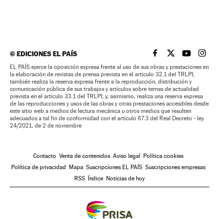
©
EDICIONES EL PAÍS
EL PAÍS BRASIL EN
EL PAÍS BRASI
EL PAÍS B
EL PA
EL PAÍS ejerce la oposición expresa frente al uso de sus obras y prestaciones en
la elaboración de revistas de prensa prevista en el artículo 32.1 del TRLPI;
también realiza la reserva expresa frente a la reproducción, distribución y
comunicación pública de sus trabajos y artículos sobre temas de actualidad
prevista en el artículo 33.1 del TRLPI; y, asimismo, realiza una reserva expresa
de las reproducciones y usos de las obras y otras prestaciones accesibles desde
este sitio web a medios de lectura mecánica u otros medios que resulten
adecuados a tal fin de conformidad con el artículo 67.3 del Real Decreto - ley
24/2021, de 2 de noviembre
Contacto
Venta de contenidos
Aviso legal
Política cookies
Política de privacidad
Mapa
Suscripciones EL PAÍS
Suscripciones empresas
RSS
Índice
Noticias de hoy