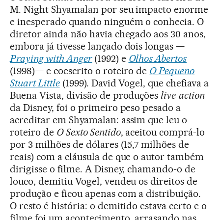
M. Night Shyamalan por seu impacto enorme
e inesperado quando ninguém o conhecia. O
diretor ainda não havia chegado aos 30 anos,
embora já tivesse lançado dois longas —
Praying with Anger
(1992) e
Olhos Abertos
(1998)— e coescrito o roteiro de
O Pequeno
Stuart Little
(1999). David Vogel, que chefiava a
Buena Vista, divisão de produções
live-action
da Disney, foi o primeiro peso pesado a
acreditar em Shyamalan: assim que leu o
roteiro de
O Sexto Sentido
, aceitou comprá-lo
por 3 milhões de dólares (15,7 milhões de
reais) com a cláusula de que o autor também
dirigisse o filme. A Disney, chamando-o de
louco, demitiu Vogel, vendeu os direitos de
produção e ficou apenas com a distribuição.
O resto é história: o demitido estava certo e o
filme foi um acontecimento, arrasando nas