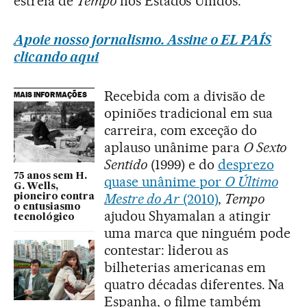
estreia de
Tempo
nos Estados Unidos.
Apoie nosso jornalismo. Assine o EL PAÍS
clicando aqui
Recebida com a divisão de
MAIS INFORMAÇÕES
opiniões tradicional em sua
carreira, com exceção do
aplauso unânime para
O Sexto
Sentido
(1999) e do
desprezo
75 anos sem H.
quase unânime por
O Último
G. Wells,
Mestre do Ar
(2010)
,
Tempo
pioneiro contra
o entusiasmo
ajudou Shyamalan a atingir
tecnológico
uma marca que ninguém pode
contestar: liderou as
bilheterias americanas em
quatro décadas diferentes. Na
Espanha, o filme também