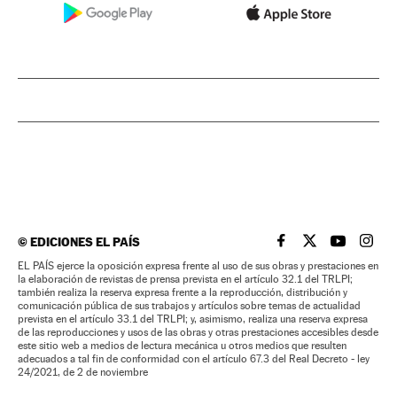
©
EDICIONES EL PAÍS
EL PAÍS BRASIL EN
EL PAÍS BRASI
EL PAÍS B
EL PA
EL PAÍS ejerce la oposición expresa frente al uso de sus obras y prestaciones en
la elaboración de revistas de prensa prevista en el artículo 32.1 del TRLPI;
también realiza la reserva expresa frente a la reproducción, distribución y
comunicación pública de sus trabajos y artículos sobre temas de actualidad
prevista en el artículo 33.1 del TRLPI; y, asimismo, realiza una reserva expresa
de las reproducciones y usos de las obras y otras prestaciones accesibles desde
este sitio web a medios de lectura mecánica u otros medios que resulten
adecuados a tal fin de conformidad con el artículo 67.3 del Real Decreto - ley
24/2021, de 2 de noviembre