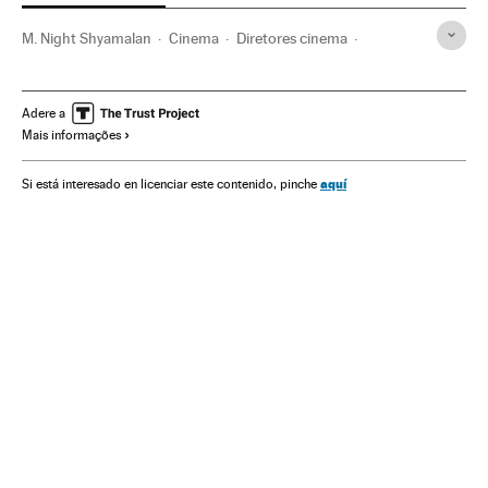
M. Night Shyamalan
Cinema
Diretores cinema
Bruce Willis
Mel Gibson
Crítica filmes
Adere a
Mais informações
aquí
Si está interesado en licenciar este contenido, pinche