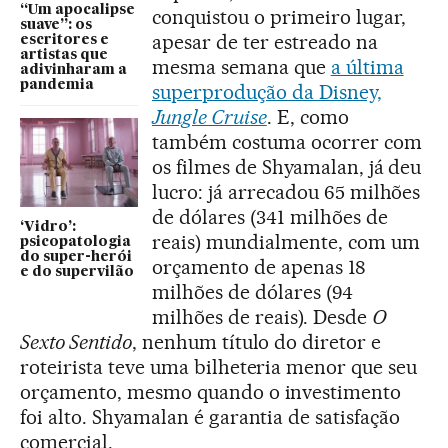
“Um apocalipse
conquistou o primeiro lugar,
suave”: os
apesar de ter estreado na
escritores e
artistas que
mesma semana que
a última
adivinharam a
pandemia
superprodução da Disney,
Jungle Cruise
. E, como
também costuma ocorrer com
os filmes de Shyamalan, já deu
lucro: já arrecadou 65 milhões
de dólares (341 milhões de
‘Vidro’:
reais) mundialmente, com um
psicopatologia
do super-herói
orçamento de apenas 18
e do supervilão
milhões de dólares (94
milhões de reais). Desde
O
Sexto Sentido
, nenhum título do diretor e
roteirista teve uma bilheteria menor que seu
orçamento, mesmo quando o investimento
foi alto. Shyamalan é garantia de satisfação
comercial.