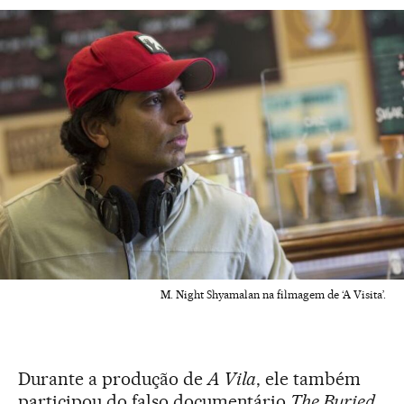
M. Night Shyamalan na filmagem de ‘A Visita’.
Durante a produção de
A Vila
, ele também
participou do falso documentário
The Buried