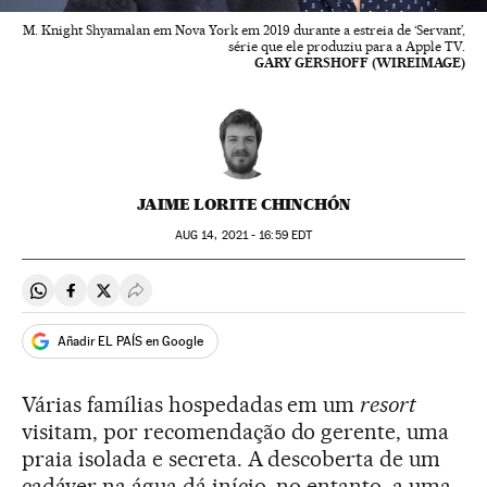
M. Knight Shyamalan em Nova York em 2019 durante a estreia de ‘Servant’,
série que ele produziu para a Apple TV.
GARY GERSHOFF (WIREIMAGE)
JAIME LORITE CHINCHÓN
AUG
14, 2021 - 16:59
EDT
Compartir en Whatsapp
Compartir en Facebook
Compartir en Twitter
Desplegar Redes Sociales
Añadir EL PAÍS en Google
Várias famílias hospedadas em um
resort
visitam, por recomendação do gerente, uma
praia isolada e secreta. A descoberta de um
cadáver na água dá início, no entanto, a uma