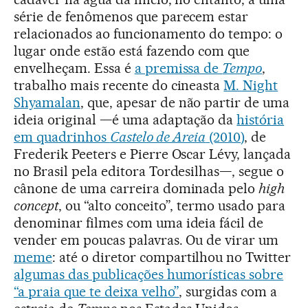
série de fenômenos que parecem estar
relacionados ao funcionamento do tempo: o
lugar onde estão está fazendo com que
envelheçam. Essa é
a premissa de
Tempo
,
trabalho mais recente do cineasta
M. Night
Shyamalan
, que, apesar de não partir de uma
ideia original —é uma adaptação da
história
em quadrinhos
Castelo de Areia
(2010)
, de
Frederik Peeters e Pierre Oscar Lévy, lançada
no Brasil pela editora Tordesilhas—, segue o
cânone de uma carreira dominada pelo
high
concept
, ou “alto conceito”, termo usado para
denominar filmes com uma ideia fácil de
vender em poucas palavras. Ou de virar um
meme
: até o diretor compartilhou no Twitter
algumas das publicações humorísticas sobre
“a praia que te deixa velho”
, surgidas com a