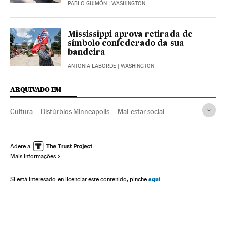
PABLO GUIMÓN
| WASHINGTON
Mississippi aprova retirada de
símbolo confederado da sua
bandeira
ANTONIA LABORDE
| WASHINGTON
ARQUIVADO EM
Cultura
Distúrbios Minneapolis
Mal-estar social
Fray Junípero Serra
Califórnia
Cristóvão Colombo
Estados Unidos
Indígenas
Índios americanos
Adere a
Mais informações
Monumentos
História
George Floyd
John Wayne
Racismo
Discriminação
aquí
Si está interesado en licenciar este contenido, pinche