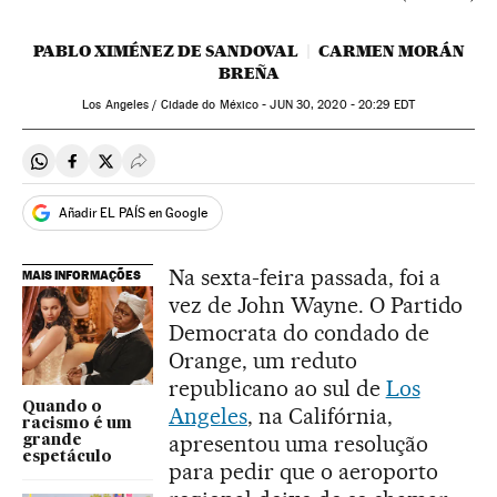
PABLO XIMÉNEZ DE SANDOVAL
CARMEN MORÁN
BREÑA
Los Angeles / Cidade do México -
JUN
30, 2020 - 20:29
EDT
Compartir en Whatsapp
Compartir en Facebook
Compartir en Twitter
Desplegar Redes Sociales
Añadir EL PAÍS en Google
Na sexta-feira passada, foi a
MAIS INFORMAÇÕES
vez de John Wayne. O Partido
Democrata do condado de
Orange, um reduto
republicano ao sul de
Los
Quando o
Angeles
, na Califórnia,
racismo é um
apresentou uma resolução
grande
espetáculo
para pedir que o aeroporto