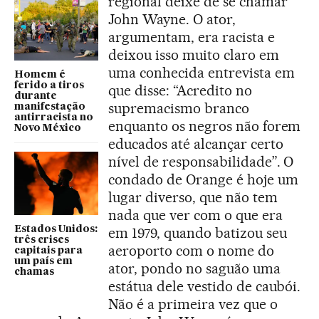
regional deixe de se chamar
John Wayne. O ator,
argumentam, era racista e
deixou isso muito claro em
uma conhecida entrevista em
Homem é
ferido a tiros
que disse: “Acredito no
durante
supremacismo branco
manifestação
antirracista no
enquanto os negros não forem
Novo México
educados até alcançar certo
nível de responsabilidade”. O
condado de Orange é hoje um
lugar diverso, que não tem
nada que ver com o que era
Estados Unidos:
em 1979, quando batizou seu
três crises
aeroporto com o nome do
capitais para
um país em
ator, pondo no saguão uma
chamas
estátua dele vestido de caubói.
Não é a primeira vez que o