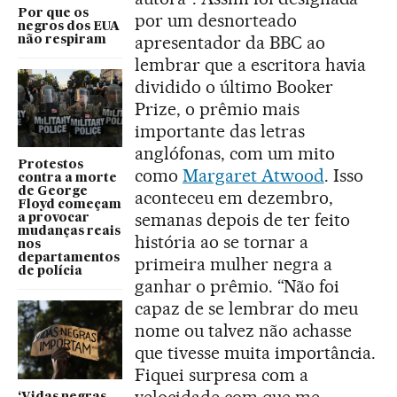
Por que os
por um desnorteado
negros dos EUA
apresentador da BBC ao
não respiram
lembrar que a escritora havia
dividido o último Booker
Prize, o prêmio mais
importante das letras
anglófonas, com um mito
Protestos
como
Margaret Atwood
. Isso
contra a morte
de George
aconteceu em dezembro,
Floyd começam
semanas depois de ter feito
a provocar
mudanças reais
história ao se tornar a
nos
departamentos
primeira mulher negra a
de polícia
ganhar o prêmio. “Não foi
capaz de se lembrar do meu
nome ou talvez não achasse
que tivesse muita importância.
Fiquei surpresa com a
‘Vidas negras