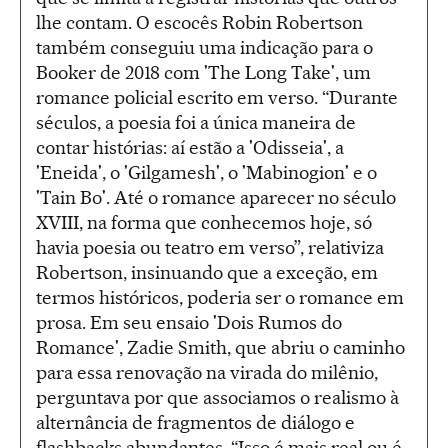
lhe contam. O escocês Robin Robertson
também conseguiu uma indicação para o
Booker de 2018 com 'The Long Take', um
romance policial escrito em verso. “Durante
séculos, a poesia foi a única maneira de
contar histórias: aí estão a 'Odisseia', a
'Eneida', o 'Gilgamesh', o 'Mabinogion' e o
'Tain Bo'. Até o romance aparecer no século
XVIII, na forma que conhecemos hoje, só
havia poesia ou teatro em verso”, relativiza
Robertson, insinuando que a exceção, em
termos históricos, poderia ser o romance em
prosa. Em seu ensaio 'Dois Rumos do
Romance', Zadie Smith, que abriu o caminho
para essa renovação na virada do milênio,
perguntava por que associamos o realismo à
alternância de fragmentos de diálogo e
flashbacks abundantes. “Isso é mais real ou é