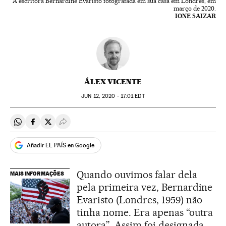
A escritora Bernardine Evaristo fotografada em sua casa em Londres, em
março de 2020.
IONE SAIZAR
ÁLEX VICENTE
JUN
12, 2020 - 17:01
EDT
Compartir en Whatsapp
Compartir en Facebook
Compartir en Twitter
Desplegar Redes Sociales
Añadir EL PAÍS en Google
Quando ouvimos falar dela
MAIS INFORMAÇÕES
pela primeira vez, Bernardine
Evaristo (Londres, 1959) não
tinha nome. Era apenas “outra
autora”. Assim foi designada