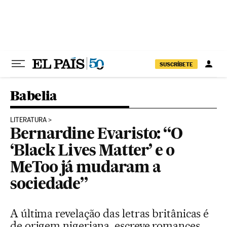
Pular para o conteúdo
SUSCRÍBETE
Babelia
LITERATURA
Bernardine Evaristo: “O
‘Black Lives Matter’ e o
MeToo já mudaram a
sociedade”
A última revelação das letras britânicas é
de origem nigeriana, escreve romances