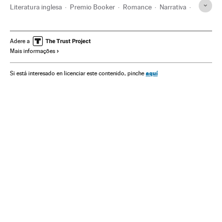
Literatura inglesa
Premio Booker
Romance
Narrativa
Movimiento Black Lives Matter
Discriminação
Livros
Literatura
Cultura
Movimento #Me Too
Adere a
Mais informações
aquí
Si está interesado en licenciar este contenido, pinche