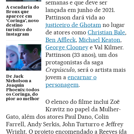
semanas e que deve ser
A escadaria do
lançada em junho de 2021.
Bronx que
Pattinson dará vida ao
aparece em
‘Coringa’, novo
justiceiro de Ghotam
no lugar
destino
turístico do
de atores como
Christian Bale
,
Instagram
Ben Affleck
,
Michael Keaton
,
George Clooney
e Val Kilmer.
Pattinson (33 anos), um dos
protagonistas da saga
Crepúsculo
, será o artista mais
jovem a
encarnar o
De Jack
Nicholson a
personagem
.
Joaquin
Phoenix: todos
os Coringa, do
pior ao melhor
O elenco do filme inclui Zoë
Kravitz no papel da Mulher-
Gato, além dos atores Paul Dano, Colin
Farrell, Andy Serkis, John Turturro e Jeffrey
Wright. O projeto encomendado a Reeves (da