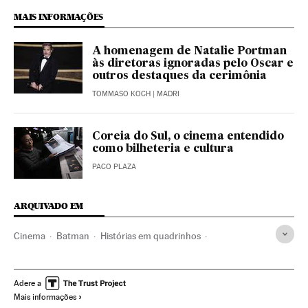
MAIS INFORMAÇÕES
A homenagem de Natalie Portman
às diretoras ignoradas pelo Oscar e
outros destaques da cerimônia
TOMMASO KOCH
| MADRI
Coreia do Sul, o cinema entendido
como bilheteria e cultura
PACO PLAZA
ARQUIVADO EM
Cinema
Batman
Histórias em quadrinhos
Personagens ficção
Robert Pattinson
Super-heróis
Hollywood
DC Comics
Indústria cultural
Atores
Adere a
Mais informações