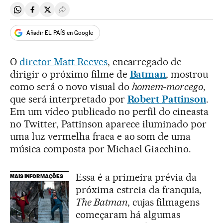
Compartir en Whatsapp
Compartir en Facebook
Compartir en Twitter
Desplegar Redes Sociales
Añadir EL PAÍS en Google
O
diretor Matt Reeves
, encarregado de
dirigir o próximo filme de
Batman
, mostrou
como será o novo visual do
homem-morcego
,
que será interpretado por
Robert Pattinson
.
Em um vídeo publicado no perfil do cineasta
no Twitter, Pattinson aparece iluminado por
uma luz vermelha fraca e ao som de uma
música composta por Michael Giacchino.
Essa é a primeira prévia da
MAIS INFORMAÇÕES
próxima estreia da franquia,
The Batman
, cujas filmagens
começaram há algumas