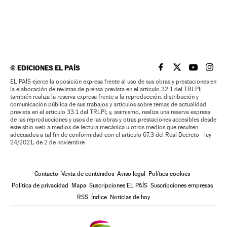
©
EDICIONES EL PAÍS
EL PAÍS BRASIL EN
EL PAÍS BRASI
EL PAÍS B
EL PA
EL PAÍS ejerce la oposición expresa frente al uso de sus obras y prestaciones en
la elaboración de revistas de prensa prevista en el artículo 32.1 del TRLPI;
también realiza la reserva expresa frente a la reproducción, distribución y
comunicación pública de sus trabajos y artículos sobre temas de actualidad
prevista en el artículo 33.1 del TRLPI; y, asimismo, realiza una reserva expresa
de las reproducciones y usos de las obras y otras prestaciones accesibles desde
este sitio web a medios de lectura mecánica u otros medios que resulten
adecuados a tal fin de conformidad con el artículo 67.3 del Real Decreto - ley
24/2021, de 2 de noviembre
Contacto
Venta de contenidos
Aviso legal
Política cookies
Política de privacidad
Mapa
Suscripciones EL PAÍS
Suscripciones empresas
RSS
Índice
Noticias de hoy