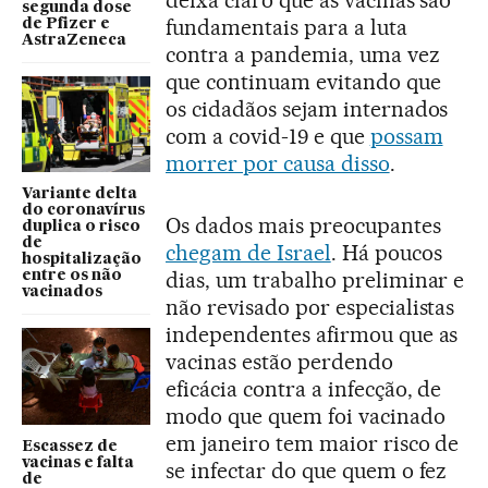
deixa claro que as vacinas são
segunda dose
fundamentais para a luta
de Pfizer e
AstraZeneca
contra a pandemia, uma vez
que continuam evitando que
os cidadãos sejam internados
com a covid-19 e que
possam
morrer por causa disso
.
Variante delta
do coronavírus
Os dados mais preocupantes
duplica o risco
de
chegam de Israel
. Há poucos
hospitalização
dias, um trabalho preliminar e
entre os não
vacinados
não revisado por especialistas
independentes afirmou que as
vacinas estão perdendo
eficácia contra a infecção, de
modo que quem foi vacinado
em janeiro tem maior risco de
Escassez de
vacinas e falta
se infectar do que quem o fez
de