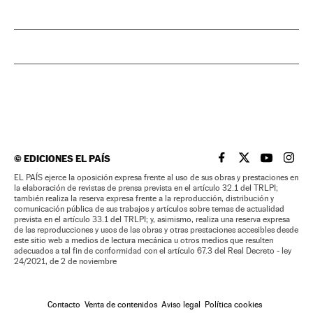
©
EDICIONES EL PAÍS
EL PAÍS BRASIL EN
EL PAÍS BRASI
EL PAÍS B
EL PA
EL PAÍS ejerce la oposición expresa frente al uso de sus obras y prestaciones en
la elaboración de revistas de prensa prevista en el artículo 32.1 del TRLPI;
también realiza la reserva expresa frente a la reproducción, distribución y
comunicación pública de sus trabajos y artículos sobre temas de actualidad
prevista en el artículo 33.1 del TRLPI; y, asimismo, realiza una reserva expresa
de las reproducciones y usos de las obras y otras prestaciones accesibles desde
este sitio web a medios de lectura mecánica u otros medios que resulten
adecuados a tal fin de conformidad con el artículo 67.3 del Real Decreto - ley
24/2021, de 2 de noviembre
Contacto
Venta de contenidos
Aviso legal
Política cookies