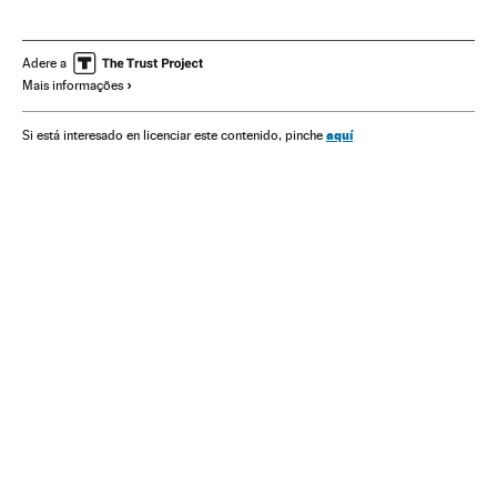
Coronavirus de Wuhan
Pandemia
Coronavirus
Doenças infecciosas
Doenças respiratórias
Adere a
Mais informações
Ministério Saúde
Itália
aquí
Si está interesado en licenciar este contenido, pinche