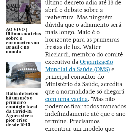
último decreto adia até 13 de
abril o debate sobre a
reabertura. Mas ninguém
dúvida que o adiamento será
AO VIVO |
mais longo. Maio é o
Últimas notícias
horizonte para as primeiras
sobre o
coronavírus no
frestas de luz. Walter
Brasil e no
mundo
Ricciardi, membro do comitê
executivo da
Organização
Mundial da Saúde (OMS)
e
principal consultor do
Ministério da Saúde, acredita
que a normalidade só chegará
Itália detectou
com uma vacina
. “Mas não
há um mês o
primeiro
podemos ficar todos trancados
contágio local
da Covid-19.
indefinidamente até que o ano
Agora vive a
termine. Precisamos
pior crise
desde 1945
encontrar um modelo que