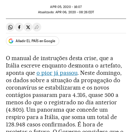
APR
05, 2020 - 16:07
atualizado:
APR
06, 2020 - 08:26
EDT
Compartir en Whatsapp
Compartir en Facebook
Compartir en Twitter
Desplegar Redes Sociales
Añadir EL PAÍS en Google
O manual de instruções desta crise, que a
Itália escreve enquanto desmonta o artefato,
aponta que
o pior já passou
. Neste domingo,
os dados sobre a situação da propagação do
coronavírus se estabilizaram e os novos
contágios passaram para 4.316, quase 500 a
menos do que o registrado no dia anterior
(4.805). Um panorama que concede um
respiro para a Itália, que soma um total de
128.948 casos confirmados. É hora de
projetar o futuro. O Governo considera que o