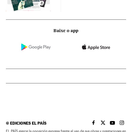
Baixe o app
©
EDICIONES EL PAÍS
EL PAÍS BRASIL EN
EL PAÍS BRASI
EL PAÍS B
EL PA
EL PAÍS ejerce la oposición expresa frente al uso de sus obras y prestaciones en