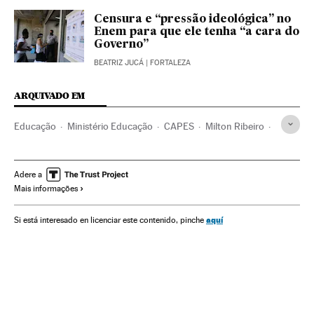
Censura e “pressão ideológica” no
Enem para que ele tenha “a cara do
Governo”
BEATRIZ JUCÁ
| FORTALEZA
ARQUIVADO EM
Educação
Ministério Educação
CAPES
Milton Ribeiro
Governo Brasil
Ciência
Tecnologia
Educação a distância
Brasil
Educação superior
Adere a
Mais informações
Universidade
aquí
Si está interesado en licenciar este contenido, pinche