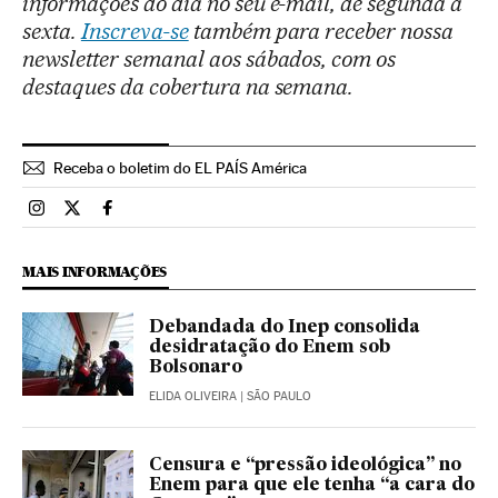
informações do dia no seu e-mail, de segunda a
sexta.
Inscreva-se
também para receber nossa
newsletter semanal aos sábados, com os
destaques da cobertura na semana.
Receba o boletim do EL PAÍS América
Brasil El País Brasil en Instagram
Brasil El País Brasil en Twitter
Brasil El País Brasil en Facebook
MAIS INFORMAÇÕES
Debandada do Inep consolida
desidratação do Enem sob
Bolsonaro
ELIDA OLIVEIRA
| SÃO PAULO
Censura e “pressão ideológica” no
Enem para que ele tenha “a cara do