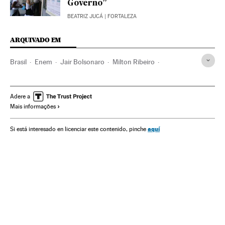
Governo”
BEATRIZ JUCÁ
| FORTALEZA
ARQUIVADO EM
Brasil
Enem
Jair Bolsonaro
Milton Ribeiro
Governo Brasil
Educação
MEC
Ideologias
Crises políticas
Desigualdade social
América Latina
Adere a
Mais informações
América do Sul
Presidência Brasil
aquí
Si está interesado en licenciar este contenido, pinche