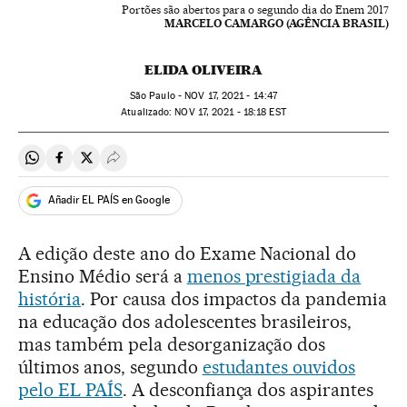
Portões são abertos para o segundo dia do Enem 2017
MARCELO CAMARGO (AGÊNCIA BRASIL)
ELIDA OLIVEIRA
São Paulo -
NOV
17, 2021 - 14:47
atualizado:
NOV
17, 2021 - 18:18
EST
Compartir en Whatsapp
Compartir en Facebook
Compartir en Twitter
Desplegar Redes Sociales
Añadir EL PAÍS en Google
A edição deste ano do Exame Nacional do
Ensino Médio será a
menos prestigiada da
história
. Por causa dos impactos da pandemia
na educação dos adolescentes brasileiros,
mas também pela desorganização dos
últimos anos, segundo
estudantes ouvidos
pelo EL PAÍS
. A desconfiança dos aspirantes