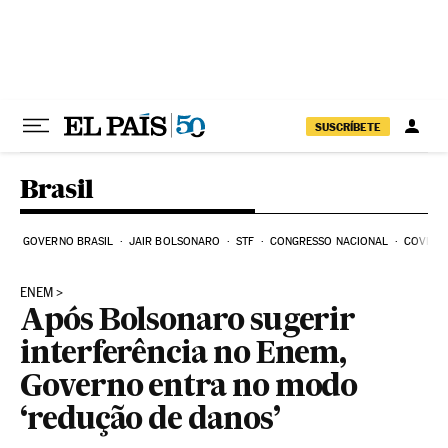
Pular para o conteúdo
SUSCRÍBETE
Brasil
GOVERNO BRASIL
JAIR BOLSONARO
STF
CONGRESSO NACIONAL
COVID-1
ENEM
Após Bolsonaro sugerir
interferência no Enem,
Governo entra no modo
‘redução de danos’