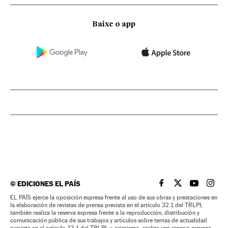
Baixe o app
©
EDICIONES EL PAÍS
EL PAÍS BRASIL EN
EL PAÍS BRASI
EL PAÍS B
EL PA
EL PAÍS ejerce la oposición expresa frente al uso de sus obras y prestaciones en
la elaboración de revistas de prensa prevista en el artículo 32.1 del TRLPI;
también realiza la reserva expresa frente a la reproducción, distribución y
comunicación pública de sus trabajos y artículos sobre temas de actualidad