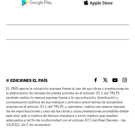
©
EDICIONES EL PAÍS
EL PAÍS BRASIL EN
EL PAÍS BRASI
EL PAÍS B
EL PA
EL PAÍS ejerce la oposición expresa frente al uso de sus obras y prestaciones en
la elaboración de revistas de prensa prevista en el artículo 32.1 del TRLPI;
también realiza la reserva expresa frente a la reproducción, distribución y
comunicación pública de sus trabajos y artículos sobre temas de actualidad
prevista en el artículo 33.1 del TRLPI; y, asimismo, realiza una reserva expresa
de las reproducciones y usos de las obras y otras prestaciones accesibles desde
este sitio web a medios de lectura mecánica u otros medios que resulten
adecuados a tal fin de conformidad con el artículo 67.3 del Real Decreto - ley
24/2021, de 2 de noviembre