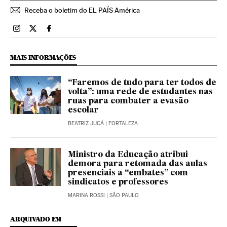
Receba o boletim do EL PAÍS América
Brasil El País Brasil en Instagram
Brasil El País Brasil en Twitter
Brasil El País Brasil en Facebook
MAIS INFORMAÇÕES
“Faremos de tudo para ter todos de
volta”: uma rede de estudantes nas
ruas para combater a evasão
escolar
BEATRIZ JUCÁ
| FORTALEZA
Ministro da Educação atribui
demora para retomada das aulas
presenciais a “embates” com
sindicatos e professores
MARINA ROSSI
| SÃO PAULO
ARQUIVADO EM