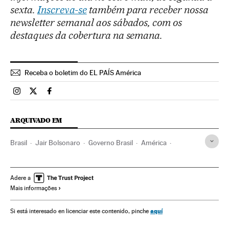
sexta.
Inscreva-se
também para receber nossa
newsletter semanal aos sábados, com os
destaques da cobertura na semana.
Receba o boletim do EL PAÍS América
Brasil El País Brasil en Instagram
Brasil El País Brasil en Twitter
Brasil El País Brasil en Facebook
ARQUIVADO EM
Brasil
Jair Bolsonaro
Governo Brasil
América
Governo
Presidente Brasil
Presidência Brasil
Hamilton Mourão
Levy Fidelix
Partidos políticos
Adere a
Mais informações
Homofobia
Transporte ferroviário
aquí
Si está interesado en licenciar este contenido, pinche