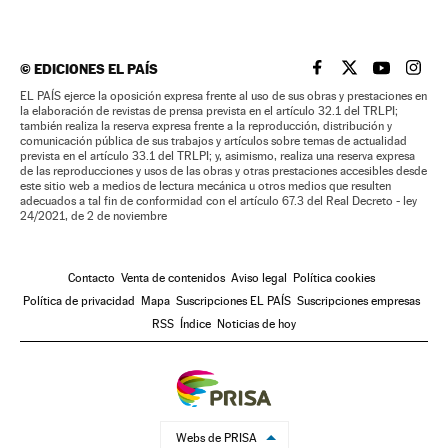
©
EDICIONES EL PAÍS
EL PAÍS BRASIL EN
EL PAÍS BRASI
EL PAÍS B
EL PA
EL PAÍS ejerce la oposición expresa frente al uso de sus obras y prestaciones en
la elaboración de revistas de prensa prevista en el artículo 32.1 del TRLPI;
también realiza la reserva expresa frente a la reproducción, distribución y
comunicación pública de sus trabajos y artículos sobre temas de actualidad
prevista en el artículo 33.1 del TRLPI; y, asimismo, realiza una reserva expresa
de las reproducciones y usos de las obras y otras prestaciones accesibles desde
este sitio web a medios de lectura mecánica u otros medios que resulten
adecuados a tal fin de conformidad con el artículo 67.3 del Real Decreto - ley
24/2021, de 2 de noviembre
Contacto
Venta de contenidos
Aviso legal
Política cookies
Política de privacidad
Mapa
Suscripciones EL PAÍS
Suscripciones empresas
RSS
Índice
Noticias de hoy
Webs de PRISA