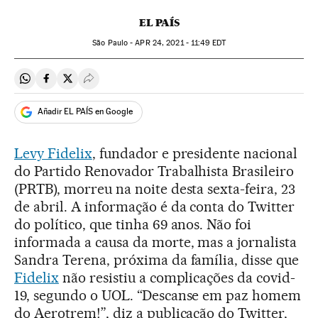
EL PAÍS
São Paulo -
APR
24, 2021 - 11:49
EDT
Compartir en Whatsapp
Compartir en Facebook
Compartir en Twitter
Desplegar Redes Sociales
Añadir EL PAÍS en Google
Levy Fidelix
, fundador e presidente nacional
do Partido Renovador Trabalhista Brasileiro
(PRTB), morreu na noite desta sexta-feira, 23
de abril. A informação é da conta do Twitter
do político, que tinha 69 anos. Não foi
informada a causa da morte, mas a jornalista
Sandra Terena, próxima da família, disse que
Fidelix
não resistiu a complicações da covid-
19, segundo o UOL. “Descanse em paz homem
do Aerotrem!”, diz a publicação do Twitter,