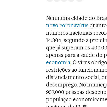
Compartir en Whatsapp
Compartir en Facebook
Compartir en Twitter
Desplegar Redes Soci
Comentários
Nenhuma cidade do Brasil
novo coronavírus
quanto 
números nacionais recor
14.304, segundo a prefe
que já superam os 400.00
apenas para a saúde do 
economia
. O vírus obrig
restrições ao funcionam
distanciamento social, 
desemprego. No municípi
937.000 pessoas desocupa
população economicament
nacional de 12,2%.