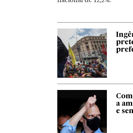
Ingê
pret
pref
Como
a am
e se