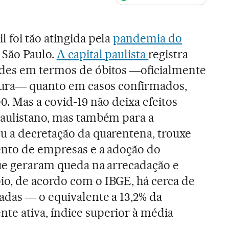
ales
 foi tão atingida pela
pandemia do
São Paulo.
A capital paulista
registra
des em termos de óbitos ―oficialmente
itura― quanto em casos confirmados,
0. Mas a covid-19 não deixa efeitos
paulistano, mas também para a
ou a decretação da quarentena, trouxe
ento de empresas e a adoção do
que geraram queda na arrecadação e
o, de acordo com o IBGE, há cerca de
das ― o equivalente a 13,2% da
e ativa, índice superior à média