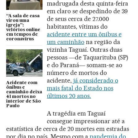
madrugada desta quinta-feira
em claro se despedindo de 39
“A sala de casa
de seus cerca de 27.000
virou uma
habitantes, vítimas do
igreja”:
velórios online
acidente entre um ônibus e
em tempos de
coronavírus
um caminhão
na região da
vizinha Taguaí. Outras duas
pessoas ―de Taquarituba (SP)
e do Paraná― somam-se ao
número de mortos do
acidente,
já considerado o
Acidente com
mais fatal do Estado nos
ônibus e
caminhão deixa
últimos 20 anos.
41 mortos no
interior de São
Paulo
A tragédia em Taguaí
consegue impressionar até a
estatística de cerca de 20 mortes em estradas
por dia no país. Mesmo com a
pandemia do