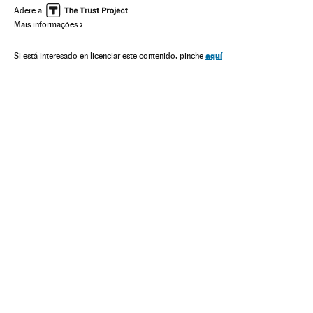
Polícia militar
Adere a
Mais informações
aquí
Si está interesado en licenciar este contenido, pinche