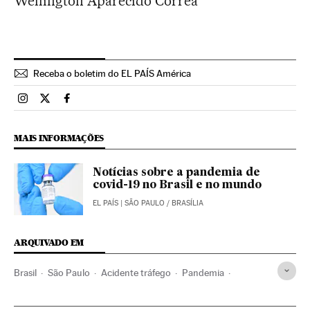
Wellington Aparecido Corrêa
Receba o boletim do EL PAÍS América
Brasil El País Brasil en Instagram
Brasil El País Brasil en Twitter
Brasil El País Brasil en Facebook
MAIS INFORMAÇÕES
Notícias sobre a pandemia de
covid-19 no Brasil e no mundo
EL PAÍS
| SÃO PAULO / BRASÍLIA
ARQUIVADO EM
Brasil
São Paulo
Acidente tráfego
Pandemia
Coronavirus
Acidentes
Transporte estrada