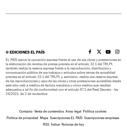
©
EDICIONES EL PAÍS
EL PAÍS BRASIL EN
EL PAÍS BRASI
EL PAÍS B
EL PA
EL PAÍS ejerce la oposición expresa frente al uso de sus obras y prestaciones en
la elaboración de revistas de prensa prevista en el artículo 32.1 del TRLPI;
también realiza la reserva expresa frente a la reproducción, distribución y
comunicación pública de sus trabajos y artículos sobre temas de actualidad
prevista en el artículo 33.1 del TRLPI; y, asimismo, realiza una reserva expresa
de las reproducciones y usos de las obras y otras prestaciones accesibles desde
este sitio web a medios de lectura mecánica u otros medios que resulten
adecuados a tal fin de conformidad con el artículo 67.3 del Real Decreto - ley
24/2021, de 2 de noviembre
Contacto
Venta de contenidos
Aviso legal
Política cookies
Política de privacidad
Mapa
Suscripciones EL PAÍS
Suscripciones empresas
RSS
Índice
Noticias de hoy