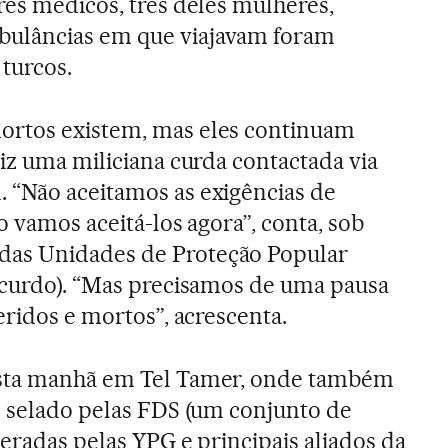
res médicos, três deles mulheres,
ulâncias em que viajavam foram
turcos.
ortos existem, mas eles continuam
diz uma miliciana curda contactada via
 “Não aceitamos as exigências de
o vamos aceitá-los agora”, conta, sob
as Unidades de Proteção Popular
 curdo). “Mas precisamos de uma pausa
eridos e mortos”, acrescenta.
esta manhã em Tel Tamer, onde também
o selado pelas FDS (um conjunto de
deradas pelas YPG e principais aliados da