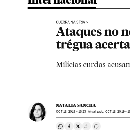
Internacional
GUERRA NA SÍRIA
Ataques no n
trégua acert
Milícias curdas acusam
NATALIA SANCHA
OCT
18, 2019 - 16:23
atualizado:
OCT
18, 2019 - 1
Compartir en Whatsapp
Compartir en Facebook
Compartir en Twitter
Desplegar Redes Soci
Comentários