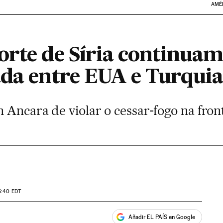
AMÉ
orte de Síria continuam
ada entre EUA e Turquia
 Ancara de violar o cessar-fogo na fron
6:40
EDT
Añadir EL PAÍS en Google
ales