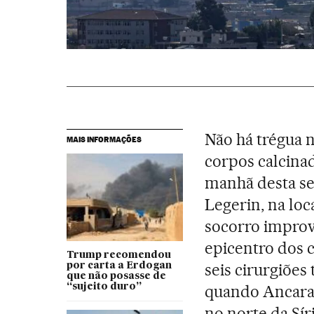
Não há trégua 
MAIS INFORMAÇÕES
corpos calcina
manhã desta se
Legerin, na loc
socorro improv
epicentro dos c
Trump recomendou
seis cirurgiões
por carta a Erdogan
que não posasse de
“sujeito duro”
quando Ancara 
no norte da Sír