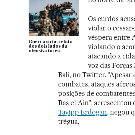
Os curdos acus
violar o cessar
véspera entre 
Guerra síria: relato
violando o acor
dos dois lados da
ofensiva turca
atacando a cida
voz das Forças 
Bali, no Twitter. “Apesa
combates, ataques aéreos
posições de combatentes,
Ras el Ain”, acrescentou 
Tayipp Erdogan
, negou q
trégua.