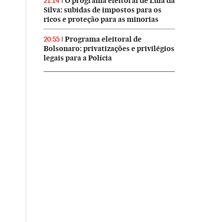
O programa eleitoral de Lula da
21:14
Silva: subidas de impostos para os
ricos e proteção para as minorias
Programa eleitoral de
20:55
Bolsonaro: privatizações e privilégios
legais para a Polícia