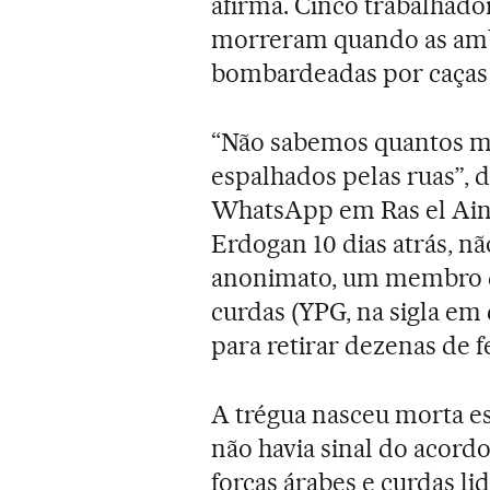
afirma. Cinco trabalhado
morreram quando as amb
bombardeadas por caças 
“Não sabemos quantos m
espalhados pelas ruas”, 
WhatsApp em Ras el Ain.
Erdogan 10 dias atrás, nã
anonimato, um membro d
curdas (YPG, na sigla em
para retirar dezenas de f
A trégua nasceu morta 
não havia sinal do acord
forças árabes e curdas li