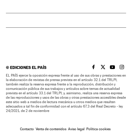
©
EDICIONES EL PAÍS
EL PAÍS BRASIL EN
EL PAÍS BRASI
EL PAÍS B
EL PA
EL PAÍS ejerce la oposición expresa frente al uso de sus obras y prestaciones en
la elaboración de revistas de prensa prevista en el artículo 32.1 del TRLPI;
también realiza la reserva expresa frente a la reproducción, distribución y
comunicación pública de sus trabajos y artículos sobre temas de actualidad
prevista en el artículo 33.1 del TRLPI; y, asimismo, realiza una reserva expresa
de las reproducciones y usos de las obras y otras prestaciones accesibles desde
este sitio web a medios de lectura mecánica u otros medios que resulten
adecuados a tal fin de conformidad con el artículo 67.3 del Real Decreto - ley
24/2021, de 2 de noviembre
Contacto
Venta de contenidos
Aviso legal
Política cookies