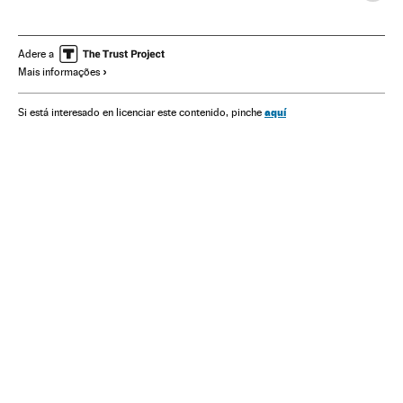
Eleições Bolívia
Bolívia
América do Sul
América Latina
Eleições
América
Adere a
Mais informações
aquí
Si está interesado en licenciar este contenido, pinche