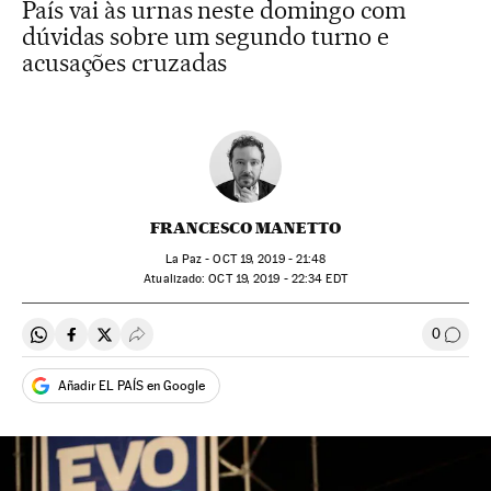
País vai às urnas neste domingo com
dúvidas sobre um segundo turno e
acusações cruzadas
FRANCESCO MANETTO
La Paz -
OCT
19, 2019 - 21:48
atualizado:
OCT
19, 2019 - 22:34
EDT
0
Compartir en Whatsapp
Compartir en Facebook
Compartir en Twitter
Desplegar Redes Sociales
Comen
Añadir EL PAÍS en Google