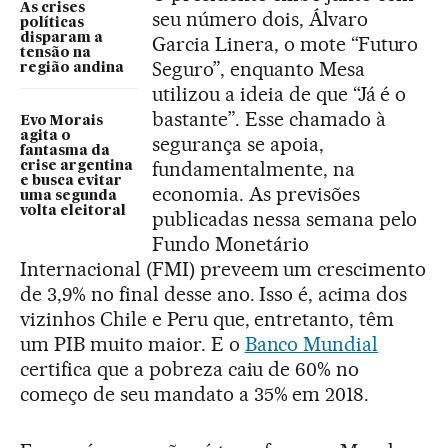
As crises
seu número dois, Álvaro
políticas
disparam a
Garcia Linera, o mote “Futuro
tensão na
Seguro”, enquanto Mesa
região andina
utilizou a ideia de que “Já é o
bastante”. Esse chamado à
Evo Morais
agita o
segurança se apoia,
fantasma da
fundamentalmente, na
crise argentina
e busca evitar
economia. As previsões
uma segunda
volta eleitoral
publicadas nessa semana pelo
Fundo Monetário
Internacional (FMI) preveem um crescimento
de 3,9% no final desse ano. Isso é, acima dos
vizinhos Chile e Peru que, entretanto, têm
um PIB muito maior. E o
Banco Mundial
certifica que a pobreza caiu de 60% no
começo de seu mandato a 35% em 2018.