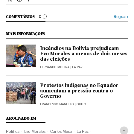
Internacional El País Brasil en Twitter
Internacional El País Brasil en Instagram
Internacional El País Brasil en Facebook
COMENTÁRIOS
Regras
›
COMENTÁRIOS
0
MAIS INFORMAÇÕES
Incêndios na Bolívia prejudicam
Evo Morales a menos de dois meses
das eleições
FERNANDO MOLINA
| LA PAZ
Protestos indígenas no Equador
aumentam a pressão contra o
Governo
FRANCESCO MANETTO
| QUITO
ARQUIVADO EM
Política
Evo Morales
Carlos Mesa
La Paz