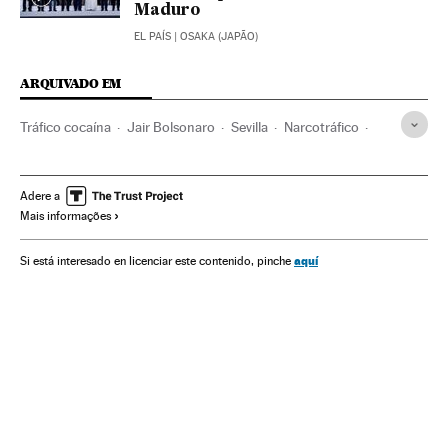
Maduro
EL PAÍS
| OSAKA (JAPÃO)
ARQUIVADO EM
Tráfico cocaína
Jair Bolsonaro
Sevilla
Narcotráfico
Brasil
Andaluzia
Delitos contra saúde pública
América do Sul
América Latina
América
Delitos
Adere a
Mais informações
Julgamentos
Espanha
Processo judicial
Justiça
aquí
Si está interesado en licenciar este contenido, pinche