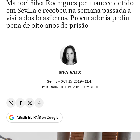
Manoel Silva Rodrigues permanece detido
em Sevilla e recebeu na semana passada a
visita dos brasileiros. Procuradoria pediu
pena de oito anos de prisão
EVA SAIZ
Sevilla -
OCT
15, 2019 - 12:47
atualizado:
OCT
15, 2019 - 13:13
EDT
Compartir en Whatsapp
Compartir en Facebook
Compartir en Twitter
Desplegar Redes Sociales
Añadir EL PAÍS en Google