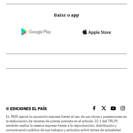
Baixe o app
©
EDICIONES EL PAÍS
EL PAÍS BRASIL EN
EL PAÍS BRASI
EL PAÍS B
EL PA
EL PAÍS ejerce la oposición expresa frente al uso de sus obras y prestaciones en
la elaboración de revistas de prensa prevista en el artículo 32.1 del TRLPI;
también realiza la reserva expresa frente a la reproducción, distribución y
comunicación pública de sus trabajos y artículos sobre temas de actualidad