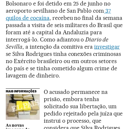
Bolsonaro e foi detido em 25 de junho no
aeroporto sevilhano de San Pablo com
37
quilos de cocaína
, recebeu no final da semana
passada a visita de seis militares do Brasil que
foram até a capital da Andaluzia para
interrogá-lo. Como adiantou o
Diario de
Sevilla
, a intenção da comitiva era
investigar
se Silva Rodrigues tinha conexões criminosas
no Exército brasileiro ou em outros setores
do país e se tinha cometido algum crime de
lavagem de dinheiro.
O acusado permanece na
MAIS INFORMAÇÕES
prisão, embora tenha
solicitado sua libertação, um
pedido rejeitado pela juíza que
instrui o processo, que
As novas
considera que Silva Rodrigues