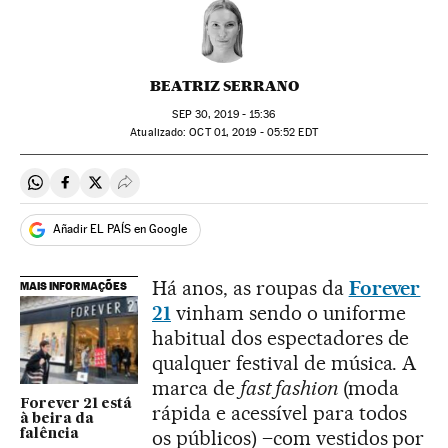
BEATRIZ SERRANO
SEP
30, 2019 - 15:36
atualizado:
OCT
01, 2019 - 05:52
EDT
Compartir en Whatsapp
Compartir en Facebook
Compartir en Twitter
Desplegar Redes Sociales
Añadir EL PAÍS en Google
Há anos, as roupas da
Forever
MAIS INFORMAÇÕES
21
vinham sendo o uniforme
habitual dos espectadores de
qualquer festival de música. A
marca de
fast fashion
(moda
Forever 21 está
rápida e acessível para todos
à beira da
os públicos) –com vestidos por
falência