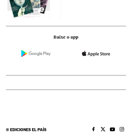
Baixe o app
©
EDICIONES EL PAÍS
EL PAÍS BRASIL EN
EL PAÍS BRASI
EL PAÍS B
EL PA