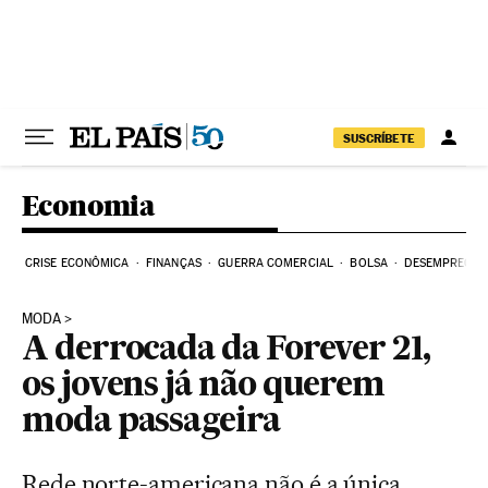
Pular para o conteúdo
SUSCRÍBETE
Economia
CRISE ECONÔMICA
FINANÇAS
GUERRA COMERCIAL
BOLSA
DESEMPREGO
MODA
A derrocada da Forever 21,
os jovens já não querem
moda passageira
Rede norte-americana não é a única