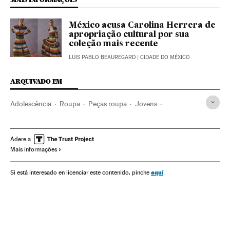
México acusa Carolina Herrera de
apropriação cultural por sua
coleção mais recente
LUIS PABLO BEAUREGARD
| CIDADE DO MÉXICO
ARQUIVADO EM
Adolescência
Roupa
Peças roupa
Jovens
Juventude
Bens consumo
Moda
Confeção
Comércio
Economia
Indústria
Estilo vida
Adere a
Mais informações
Sociedade
Smoda
Moda
Estilo de vida
aquí
Si está interesado en licenciar este contenido, pinche