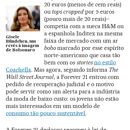
20 euros (menos de cem reais)
ou
tops cropped
por 5 euros
(pouco mais de 20 reais)–
competia com a sueca H&M ou
a espanhola Inditex na mesma
Gisele
faixa de mercado com um ar
Bündchen, um
revés à imagem
boho
marcado por esse espírito
de Bolsonaro
norte-americano que casa tão
bem com os
stories
no estilo
Coachella
. Mas agora, segundo informa
The
Wall Street Journal
, a Forever 21 entrou com
pedido de recuperação judicial e o motivo
pode servir como um alerta para a indústria
da moda de baixo custo: os jovens não estão
mais interessados em um modelo de
consumo tão pouco sustentável
.
A Forever 21 declarou recorreu à lei de