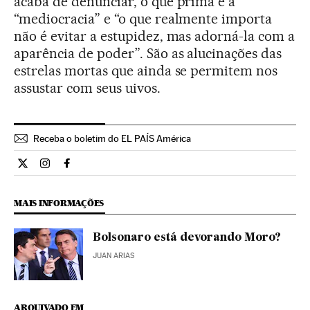
acaba de denunciar, o que prima é a
“mediocracia” e “o que realmente importa
não é evitar a estupidez, mas adorná-la com a
aparência de poder”. São as alucinações das
estrelas mortas que ainda se permitem nos
assustar com seus uivos.
Receba o boletim do EL PAÍS América
Opiniao El País Brasil en Twitter
Opiniao El País Brasil en Instagram
Opiniao El País Brasil en Facebook
MAIS INFORMAÇÕES
Bolsonaro está devorando Moro?
JUAN ARIAS
ARQUIVADO EM