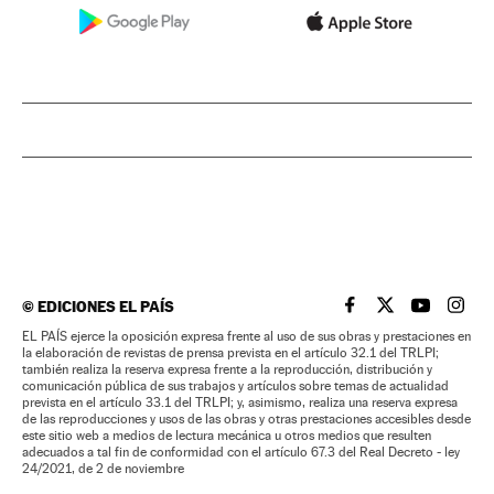
©
EDICIONES EL PAÍS
EL PAÍS BRASIL EN
EL PAÍS BRASI
EL PAÍS B
EL PA
EL PAÍS ejerce la oposición expresa frente al uso de sus obras y prestaciones en
la elaboración de revistas de prensa prevista en el artículo 32.1 del TRLPI;
también realiza la reserva expresa frente a la reproducción, distribución y
comunicación pública de sus trabajos y artículos sobre temas de actualidad
prevista en el artículo 33.1 del TRLPI; y, asimismo, realiza una reserva expresa
de las reproducciones y usos de las obras y otras prestaciones accesibles desde
este sitio web a medios de lectura mecánica u otros medios que resulten
adecuados a tal fin de conformidad con el artículo 67.3 del Real Decreto - ley
24/2021, de 2 de noviembre