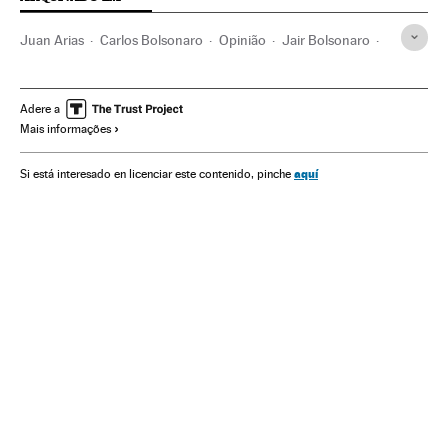
Juan Arias
Carlos Bolsonaro
Opinião
Jair Bolsonaro
Brasil
Governo Brasil
América do Sul
América Latina
Governo
América
Administração Estado
Adere a
Mais informações
Administração pública
Política
aquí
Si está interesado en licenciar este contenido, pinche