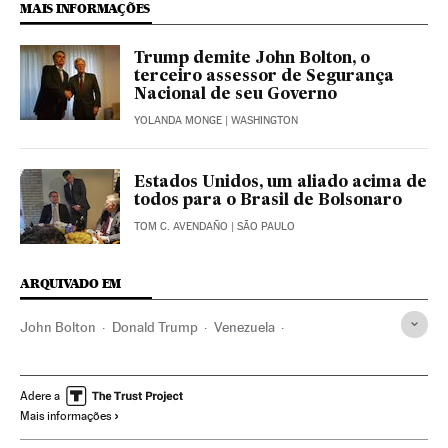
MAIS INFORMAÇÕES
Trump demite John Bolton, o
terceiro assessor de Segurança
Nacional de seu Governo
YOLANDA MONGE
| WASHINGTON
Estados Unidos, um aliado acima de
todos para o Brasil de Bolsonaro
TOM C. AVENDAÑO
| SÃO PAULO
ARQUIVADO EM
John Bolton
Donald Trump
Venezuela
Coreia do Norte
Estados Unidos
América do Norte
Ásia oriental
América do Sul
América Latina
Ásia
Adere a
Mais informações
América