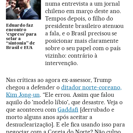
numa entrevista a um jornal
chileno em março deste ano.
Tempos depois, o filho do
presidente brasileiro atenuou
Eduardo faz
encontro
a fala, e o Brasil precisou se
‘express’ para
selar a
posicionar mais claramente
“sintonia” de
sobre o seu papel com o país
Brasil e EUA
vizinho: contrário à
intervenção.
Nas críticas ao agora ex-assessor, Trump
chegou a defender o
ditador norte-coreano,
Kim Jong-un
. “Ele errou. Assim que falou
aquilo do 'modelo líbio', que desastre. Veja o
que aconteceu com
Gaddafi
[derrubado e
morto alguns anos após aceitar a
desnuclearização]. E ele fica usando isso para
negociar com a Coreia do Norte? Não culpo