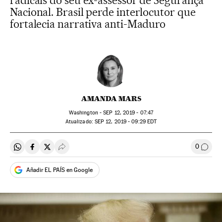
radicais do seu ex-assessor de Segurança
Nacional. Brasil perde interlocutor que
fortalecia narrativa anti-Maduro
AMANDA MARS
Washington -
SEP
12, 2019 - 07:47
atualizado:
SEP
12, 2019 - 09:29
EDT
0
Compartir en Whatsapp
Compartir en Facebook
Compartir en Twitter
Desplegar Redes Sociales
Comen
Añadir EL PAÍS en Google