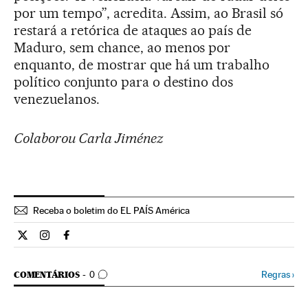
por um tempo”, acredita. Assim, ao Brasil só
restará a retórica de ataques ao país de
Maduro, sem chance, ao menos por
enquanto, de mostrar que há um trabalho
político conjunto para o destino dos
venezuelanos.
Colaborou Carla Jiménez
Receba o boletim do EL PAÍS América
Internacional El País Brasil en Twitter
Internacional El País Brasil en Instagram
Internacional El País Brasil en Facebook
COMENTÁRIOS
Regras
›
COMENTÁRIOS
0