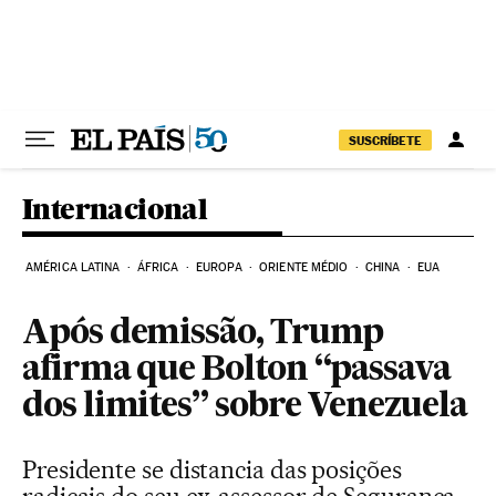
Pular para o conteúdo
SUSCRÍBETE
Internacional
AMÉRICA LATINA
ÁFRICA
EUROPA
ORIENTE MÉDIO
CHINA
EUA
Após demissão, Trump
afirma que Bolton “passava
dos limites” sobre Venezuela
Presidente se distancia das posições