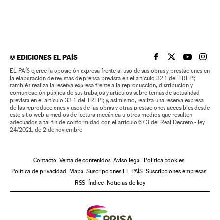
©
EDICIONES EL PAÍS
EL PAÍS BRASIL EN
EL PAÍS BRASI
EL PAÍS B
EL PA
EL PAÍS ejerce la oposición expresa frente al uso de sus obras y prestaciones en
la elaboración de revistas de prensa prevista en el artículo 32.1 del TRLPI;
también realiza la reserva expresa frente a la reproducción, distribución y
comunicación pública de sus trabajos y artículos sobre temas de actualidad
prevista en el artículo 33.1 del TRLPI; y, asimismo, realiza una reserva expresa
de las reproducciones y usos de las obras y otras prestaciones accesibles desde
este sitio web a medios de lectura mecánica u otros medios que resulten
adecuados a tal fin de conformidad con el artículo 67.3 del Real Decreto - ley
24/2021, de 2 de noviembre
Contacto
Venta de contenidos
Aviso legal
Política cookies
Política de privacidad
Mapa
Suscripciones EL PAÍS
Suscripciones empresas
RSS
Índice
Noticias de hoy