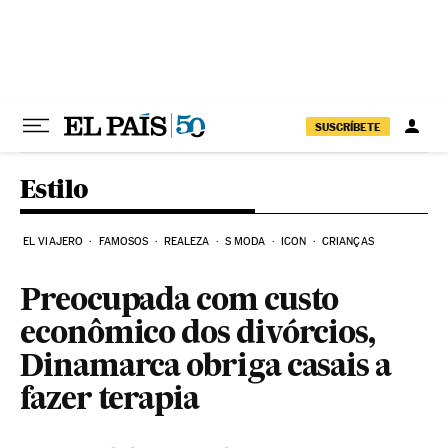
Pular para o conteúdo
SUSCRÍBETE
Estilo
EL VIAJERO
FAMOSOS
REALEZA
S MODA
ICON
CRIANÇAS
Preocupada com custo
econômico dos divórcios,
Dinamarca obriga casais a
fazer terapia