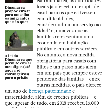
Na Dinamarca, as autoridades
locais já ofereciam terapia de
Dinamarca
propõe enviar
casal para os que estivessem
para uma ilha
com dificuldades,
os imigrantes
que não quer
considerando-a um serviço ao
cidadão, uma vez que as
famílias representam uma
economia em habitação
pública e em outros serviços.
No entanto, a nova medida
A lei da
obrigatória para casais com
Dinamarca que
permite enviar
filhos é um passo mais além
mendigos (até
agora só
em um país que sempre esteve
estrangeiros)
pendente das famílias —entre
para a prisão
outras medidas, o país oferece
um ano de
licença paternidade
e
maternidade, além de creches públicas— e
que, apesar de tudo, em 2018 recebeu 15.000