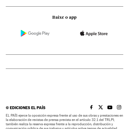
Baixe o app
©
EDICIONES EL PAÍS
EL PAÍS BRASIL EN
EL PAÍS BRASI
EL PAÍS B
EL PA
EL PAÍS ejerce la oposición expresa frente al uso de sus obras y prestaciones en
la elaboración de revistas de prensa prevista en el artículo 32.1 del TRLPI;
también realiza la reserva expresa frente a la reproducción, distribución y
comunicación pública de sus trabajos y artículos sobre temas de actualidad