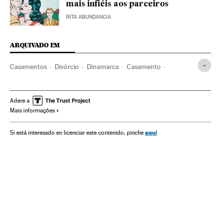
mais infiéis aos parceiros
RITA ABUNDANCIA
ARQUIVADO EM
Casamentos
Divórcio
Dinamarca
Casamento
Escandinávia
Casal
Família
Europa
Economia
Sociedade
Smoda
Moda
Estilo de vida
Adere a
Mais informações
aquí
Si está interesado en licenciar este contenido, pinche