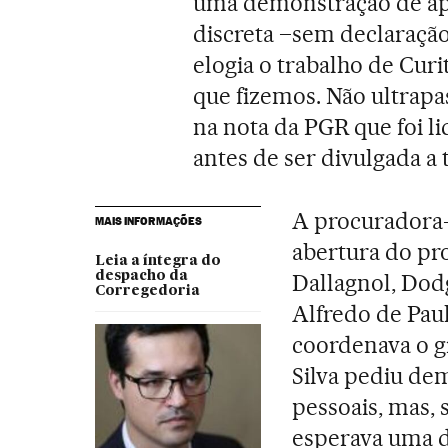
uma demonstração de apo
discreta –sem declaraçã
elogia o trabalho de Cur
que fizemos. Não ultrapa
na nota da PGR que foi li
antes de ser divulgada a t
A procuradora-
MAIS INFORMAÇÕES
abertura do pr
Leia a íntegra do
despacho da
Dallagnol, Dodg
Corregedoria
Alfredo de Paul
coordenava o g
Silva pediu dem
pessoais, mas,
esperava uma d