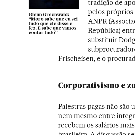
tradição de ap
pelos próprios
Glenn Greenwald:
ANPR (Associaç
“Moro sabe que eu sei
tudo que ele disse e
fez. E sabe que vamos
República) entr
contar tudo”
substituir Dod
subprocuradore
Frischeisen, e o procurad
Corporativismo e z
Palestras pagas não são 
nem mesmo entre integra
recebem os salários mais
brasileiro. A discussão s