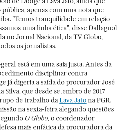
io de Dodge à Lava Jato, ainda que
o pública, apenas com uma nota que
itiba. "Temos tranquilidade em relação
ssamos uma linha ética", disse Dallagnol
da no Jornal Nacional, da TV Globo,
odos os jornalistas.
geral está em uma saia justa. Antes da
ocedimento disciplinar contra
e já digeria a saída do procurador José
a Silva, que desde setembro de 2017
rupo de trabalho da
Lava Jato
na PGR.
issão na sexta-feira alegando questões
 segundo
O Globo,
o coordenador
efesa mais enfática da procuradora da