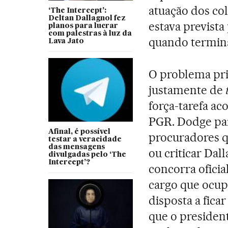
atuação dos col
‘The Intercept’:
Deltan Dallagnol fez
estava previst
planos para lucrar
com palestras à luz da
quando termin
Lava Jato
O problema pri
justamente de
força-tarefa a
PGR. Dodge pare
Afinal, é possível
procuradores q
testar a veracidade
das mensagens
ou criticar Dal
divulgadas pelo ‘The
Intercept’?
concorra ofici
cargo que ocup
disposta a fic
que o presiden