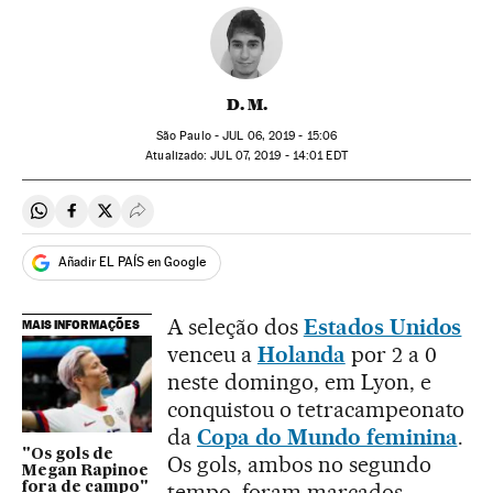
D. M.
São Paulo -
JUL
06, 2019 - 15:06
atualizado:
JUL
07, 2019 - 14:01
EDT
Compartir en Whatsapp
Compartir en Facebook
Compartir en Twitter
Desplegar Redes Sociales
Añadir EL PAÍS en Google
A seleção dos
Estados Unidos
MAIS INFORMAÇÕES
venceu a
Holanda
por 2 a 0
neste domingo, em Lyon, e
conquistou o tetracampeonato
da
Copa do Mundo feminina
.
"Os gols de
Os gols, ambos no segundo
Megan Rapinoe
tempo, foram marcados
fora de campo"