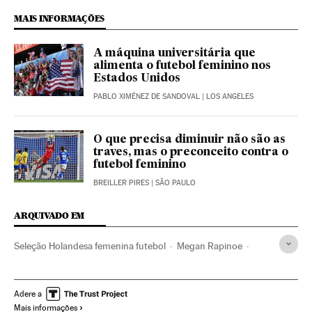
MAIS INFORMAÇÕES
A máquina universitária que
alimenta o futebol feminino nos
Estados Unidos
PABLO XIMÉNEZ DE SANDOVAL
| LOS ANGELES
O que precisa diminuir não são as
traves, mas o preconceito contra o
futebol feminino
BREILLER PIRES
| SÃO PAULO
ARQUIVADO EM
Seleção Holandesa femenina futebol
Megan Rapinoe
Alex Morgan
Mundial futebol feminino
Seleção americana
Seleção holandesa
Adere a
Mais informações