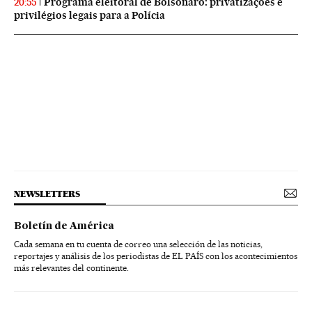
Programa eleitoral de Bolsonaro: privatizações e
20:55
privilégios legais para a Polícia
NEWSLETTERS
Boletín de América
Cada semana en tu cuenta de correo una selección de las noticias,
reportajes y análisis de los periodistas de EL PAÍS con los acontecimientos
más relevantes del continente.