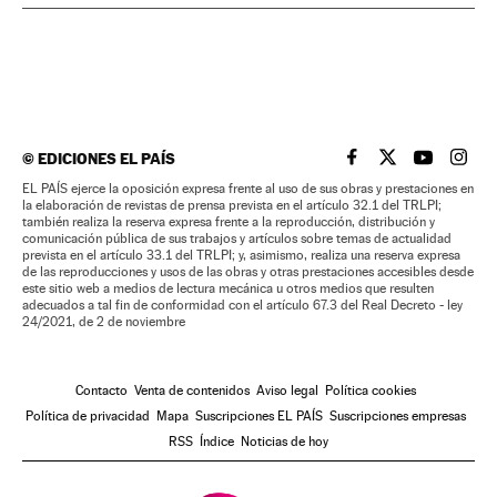
©
EDICIONES EL PAÍS
EL PAÍS BRASIL EN
EL PAÍS BRASI
EL PAÍS B
EL PA
EL PAÍS ejerce la oposición expresa frente al uso de sus obras y prestaciones en
la elaboración de revistas de prensa prevista en el artículo 32.1 del TRLPI;
también realiza la reserva expresa frente a la reproducción, distribución y
comunicación pública de sus trabajos y artículos sobre temas de actualidad
prevista en el artículo 33.1 del TRLPI; y, asimismo, realiza una reserva expresa
de las reproducciones y usos de las obras y otras prestaciones accesibles desde
este sitio web a medios de lectura mecánica u otros medios que resulten
adecuados a tal fin de conformidad con el artículo 67.3 del Real Decreto - ley
24/2021, de 2 de noviembre
Contacto
Venta de contenidos
Aviso legal
Política cookies
Política de privacidad
Mapa
Suscripciones EL PAÍS
Suscripciones empresas
RSS
Índice
Noticias de hoy