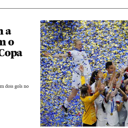
m a
m o
 Copa
m dois gols no