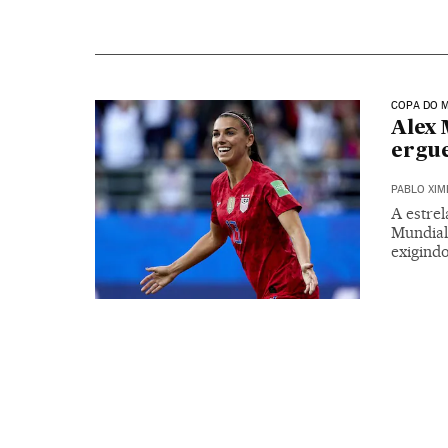
COPA DO 
Alex 
ergue
PABLO XIM
A estrel
Mundial,
exigindo