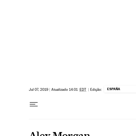
Pular para o conteúdo
ESPAÑA
Jul 07, 2019
|
Atualizado 14:01
EDT
|
Edição:
Alex Morgan