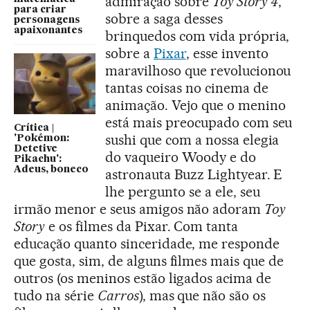
admiração sobre
Toy Story 4
,
para criar
sobre a saga desses
personagens
apaixonantes
brinquedos com vida própria,
sobre a
Pixar
, esse invento
maravilhoso que revolucionou
tantas coisas no cinema de
animação. Vejo que o menino
está mais preocupado com seu
Crítica |
sushi que com a nossa elegia
'Pokémon:
Detetive
do vaqueiro Woody e do
Pikachu':
Adeus, boneco
astronauta Buzz Lightyear. E
lhe pergunto se a ele, seu
irmão menor e seus amigos não adoram
Toy
Story
e os filmes da Pixar. Com tanta
educação quanto sinceridade, me responde
que gosta, sim, de alguns filmes mais que de
outros (os meninos estão ligados acima de
tudo na série
Carros
), mas que não são os