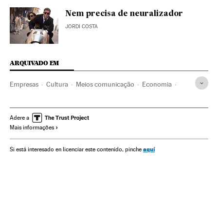
Nem precisa de neuralizador
JORDI COSTA
ARQUIVADO EM
Empresas
Cultura
Meios comunicação
Economia
Comunicação
Pixar
Estreias filmes
Factoría Disney
Animação
Produção cinema
Filmes
Adere a
Mais informações
Produção audiovisual
Indústria Cinematográfica
Cinema
aquí
Si está interesado en licenciar este contenido, pinche