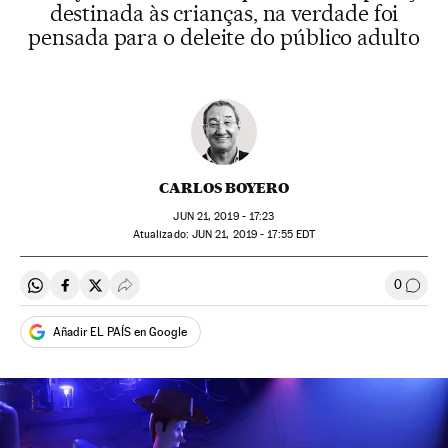
destinada às crianças, na verdade foi
pensada para o deleite do público adulto
CARLOS BOYERO
JUN
21, 2019 - 17:23
atualizado:
JUN
21, 2019 - 17:55
EDT
0
Compartir en Whatsapp
Compartir en Facebook
Compartir en Twitter
Desplegar Redes Sociales
Comen
Añadir EL PAÍS en Google