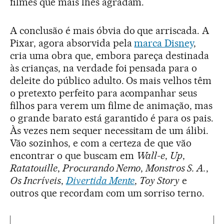
filmes que mais lhes agradam.
A conclusão é mais óbvia do que arriscada. A
Pixar, agora absorvida pela
marca Disney
,
cria uma obra que, embora pareça destinada
às crianças, na verdade foi pensada para o
deleite do público adulto. Os mais velhos têm
o pretexto perfeito para acompanhar seus
filhos para verem um filme de animação, mas
o grande barato está garantido é para os pais.
Às vezes nem sequer necessitam de um álibi.
Vão sozinhos, e com a certeza de que vão
encontrar o que buscam em
Wall-e
,
Up
,
Ratatouille
,
Procurando Nemo
,
Monstros S. A.
,
Os Incríveis
,
Divertida Mente
,
Toy Story
e
outros que recordam com um sorriso terno.