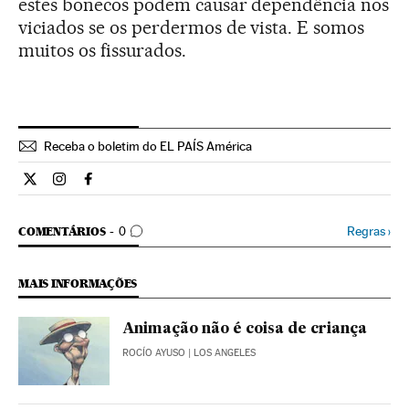
estes bonecos podem causar dependência nos
viciados se os perdermos de vista. E somos
muitos os fissurados.
Receba o boletim do EL PAÍS América
Cultura El País Brasil en Twitter
Cultura El País Brasil en Instagram
Cultura El País Brasil en Facebook
COMENTÁRIOS
Regras
›
COMENTÁRIOS
0
MAIS INFORMAÇÕES
Animação não é coisa de criança
ROCÍO AYUSO
| LOS ANGELES