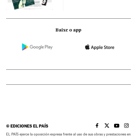
Baixe o app
©
EDICIONES EL PAÍS
EL PAÍS BRASIL EN
EL PAÍS BRASI
EL PAÍS B
EL PA
EL PAÍS ejerce la oposición expresa frente al uso de sus obras y prestaciones en