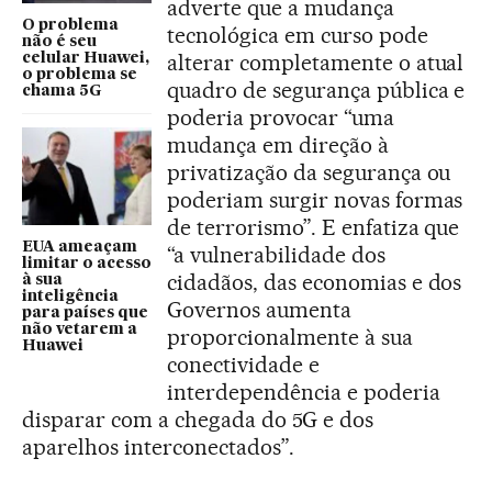
adverte que a mudança
O problema
tecnológica em curso pode
não é seu
alterar completamente o atual
celular Huawei,
o problema se
quadro de segurança pública e
chama 5G
poderia provocar “uma
mudança em direção à
privatização da segurança ou
poderiam surgir novas formas
de terrorismo”. E enfatiza que
EUA ameaçam
“a vulnerabilidade dos
limitar o acesso
cidadãos, das economias e dos
à sua
inteligência
Governos aumenta
para países que
não vetarem a
proporcionalmente à sua
Huawei
conectividade e
interdependência e poderia
disparar com a chegada do 5G e dos
aparelhos interconectados”.