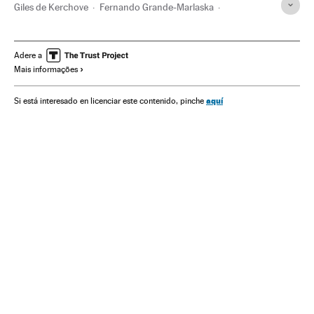
Giles de Kerchove
Fernando Grande-Marlaska
Ministerio del Interior
Luta antiterrorista
União Europeia
Ministérios
Terrorismo
Adere a
Mais informações
Organizações internacionais
Europa
Administração Estado
Relações exteriores
aquí
Si está interesado en licenciar este contenido, pinche
Administração pública