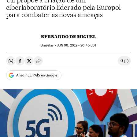
UE propõe a criação de um
ciberlaboratório liderado pela Europol
para combater as novas ameaças
BERNARDO DE MIGUEL
Bruselas -
JUN
06, 2019 - 20:45
EDT
0
Compartir en Whatsapp
Compartir en Facebook
Compartir en Twitter
Desplegar Redes Sociales
Comen
Añadir EL PAÍS en Google