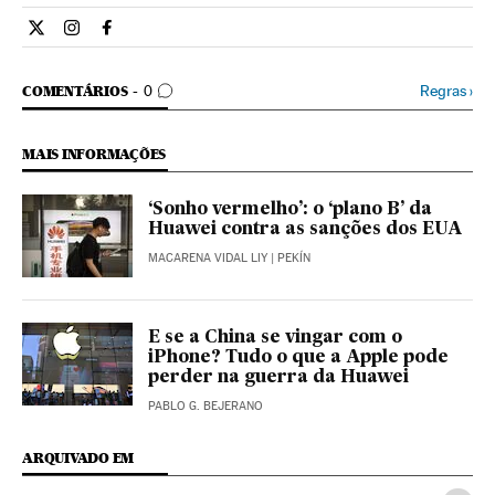
Internacional El País Brasil en Twitter
Internacional El País Brasil en Instagram
Internacional El País Brasil en Facebook
COMENTÁRIOS
Regras
›
COMENTÁRIOS
0
MAIS INFORMAÇÕES
‘Sonho vermelho’: o ‘plano B’ da
Huawei contra as sanções dos EUA
MACARENA VIDAL LIY
| PEKÍN
E se a China se vingar com o
iPhone? Tudo o que a Apple pode
perder na guerra da Huawei
PABLO G. BEJERANO
ARQUIVADO EM