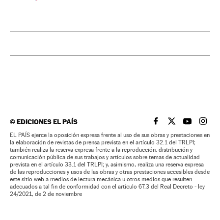
©
EDICIONES EL PAÍS
EL PAÍS BRASIL EN
EL PAÍS BRASI
EL PAÍS B
EL PA
EL PAÍS ejerce la oposición expresa frente al uso de sus obras y prestaciones en
la elaboración de revistas de prensa prevista en el artículo 32.1 del TRLPI;
también realiza la reserva expresa frente a la reproducción, distribución y
comunicación pública de sus trabajos y artículos sobre temas de actualidad
prevista en el artículo 33.1 del TRLPI; y, asimismo, realiza una reserva expresa
de las reproducciones y usos de las obras y otras prestaciones accesibles desde
este sitio web a medios de lectura mecánica u otros medios que resulten
adecuados a tal fin de conformidad con el artículo 67.3 del Real Decreto - ley
24/2021, de 2 de noviembre